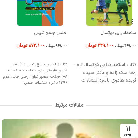
استعدادیابی فوتسال
اطلس جامع تنیس
۴۴۹,۱۰۰
تومان
۸۷۲,۱۰۰
تومان
۴۹۹,۰۰۰
تومان
۹۶۹,۰۰۰
تومان
افزودن به سبد خرید
افزودن به سبد خرید
کتاب
استعدادیابی فوتسال
تألیف:
کتاب « اطلس جامع تنیس » تألیف :
شایان فلاحتی مروست تعداد صفحات :
رضا ملک ‏زاده و دکتر سیده
208 صفحه مصور قطع : رحلی چاپ : دوم
فریده هادوی
ناشر: انتشارات
1399 ناشر : انتشارات حتمی
حتمی
مقالات مرتبط
11
بهمن