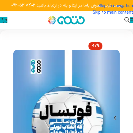
جهت ثبت سفارش باما در ایتا و بله در ارتباط باشید 09205218402
Skip to navigation
Skip to main content
-10%