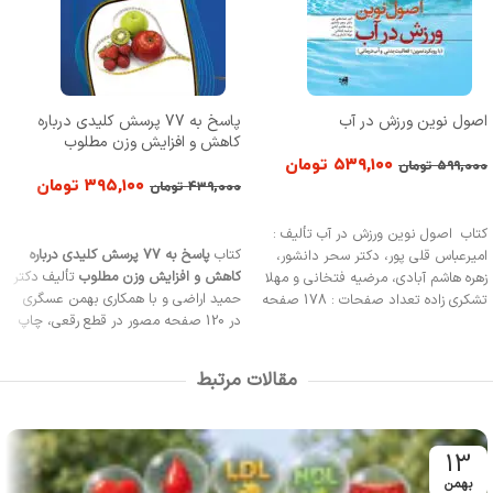
اصول نوین ورزش در آب
پاسخ به 77 پرسش کلیدی درباره
کاهش و افزایش وزن مطلوب
۵۳۹,۱۰۰
تومان
۵۹۹,۰۰۰
تومان
۳۹۵,۱۰۰
تومان
۴۳۹,۰۰۰
تومان
افزودن به سبد خرید
افزودن به سبد خرید
کتاب اصول نوین ورزش در آب تألیف :
کتاب
پاسخ به 77 پرسش کلیدی درباره
امیرعباس قلی ‏پور، دکتر سحر دانشور،
کاهش و افزایش وزن مطلوب
تألیف دکتر
زهره هاشم ‏آبادی، مرضیه فتخانی و مهلا
حمید اراضی و با همکاری بهمن عسگری
تشکری‏ زاده تعداد صفحات : 178 صفحه
در 120 صفحه مصور در قطع رقعی، چاپ
مصور قطع : وزیری چاپ : سوم 1399 ناشر
اول 1390 از سوی انتشارات حتمی به بازار
: انتشارات حتمی
نشر عرضه شده است.
مقالات مرتبط
13
بهمن