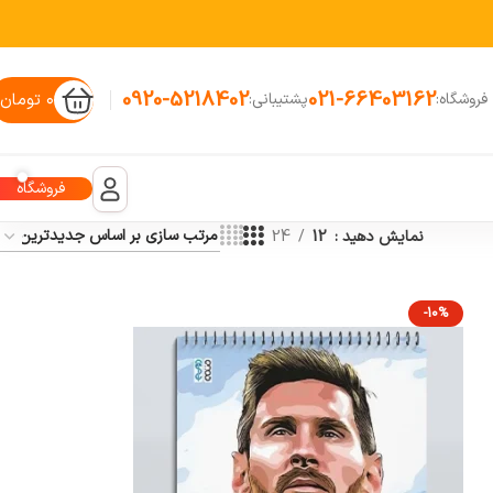
0920-5218402
021-66403162
۰
تومان
فروشگاه:
پشتیبانی:
فروشگاه
نمایش دهید
12
24
-10%