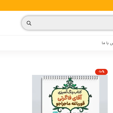
 با ما
-10%