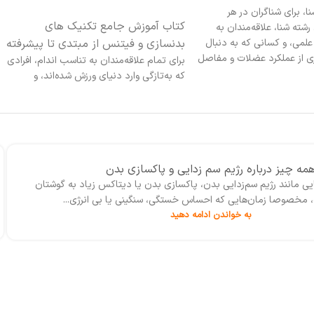
 خرید
کتاب آناتومی و فیزیولوژی انسان هولز جلد 2
جامع تکنیک های
تألیف د. شی یر، جی. باتلر، ر.لوئیس و با
تنس از مبتدی تا پیشرفته
ترجمه دکتر خسرو ابراهیم ، دکتر مجید کوزه
چیان و سیده مونا حسینی در278 صفحه
‌مندان به تناسب اندام، افرادی
مصور در قطع رحلی ، چاپ هفتم با اصلاحات
 دنیای ورزش شده‌اند، و
اساسی 1398 از سوی انتشارات حتمی به بازار
ن نیمه‌حرفه‌ای و حرفه‌ای
نشر عرضه شده است .
 این کتاب راهنمایی کاربردی
اصول صحیح تمرین، تقویت
 از آسیب‌ها، و رسیدن به
ست. اگر به دنبال منبعی دقیق و
فت در مسیر فیتنس و
 چیز درباره‌ رژیم برای چربی خون
 این کتاب یکی از بهترین
ن بالا می‌تواند سلامت قلب و عروق را تهدید کند. اما دقیقاً چربی خون
ا خواهد بود.
 افزایش آن خطرناک است؟ چگونه می‌تواند با...
به خواندن ادامه دهید