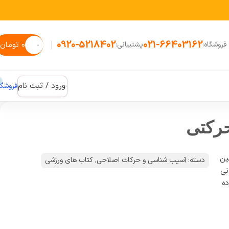
0920-5218402
021-66403162
۰
تومان
فروشگاه:
پشتیبانی:
ورود / ثبت نام
فروشگا
حرکتی
ین
دسته:
آسیب شناسی و حرکات اصلاحی
,
کتاب های ورزشی
نی
ه