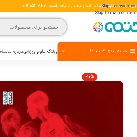
هت ثبت سفارش باما در ایتا و بله در ارتباط باشید 09205218402
Skip to navigation
Skip to main content
دسته بندی کتاب ها
وبلاگ علوم ورزشی
درباره ما
تماس
-10%
مشاهده تمامی کتاب‌ها
علم تمرین
روش تحقیق
رفتار حرکتی
زبان تخصصی
کودک و ورزش
آمادگی جسمانی