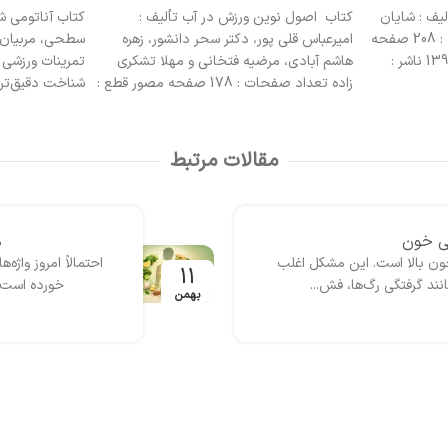
افزودن به سبد
لیف :
کتاب آناتومی شنا، برای شناگران در هر
کتاب آموزش 
شور، زهره
سطحی، مربیان رشته شنا، علاقه‌مندان به
هلا تشکری‏
تمرینات ورزشی علمی، و کسانی که به دنبال
بدنسازی و فی
صفحات : 178 صفحه مصور قطع :
شناخت دقیق‌تری از عملکرد عضلات و مفاصل
برای تمام علاقه
13 ناشر : انتشارات
در حین شنا هستند مناسب است. این کتاب با
که به‌تازگی وارد
ارائه تمرینات خشکی هدفمند و توضیح
همچنین ورزشکارا
تصویری نقش سیستم اسکلتی-عضلانی در
طراحی شده است.
مقالات مرتبط
انواع شنا، به بهبود عملکرد ورزشی و کاهش
برای یادگیری 
آسیب‌های احتمالی کمک می‌کند.
عضلات، پیشگیری
اندام ایده‌آل ا
اکسازی بدن
کامل برای پیشر
همه
بدنسازی هستید،
ی بدن یا دیتاکس زیاد به گوشتان
حتما شما هم شنیده‌اید که چربی‌ خو
گزینه‌ها برای شم
نگینی یا بی انرژی...
چیست و چرا
08
بهمن