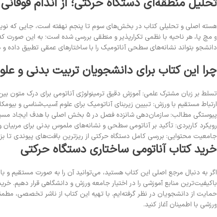
حلیل منطقه‌ای دستگاه حرکتی؛ از اندام فوقانی ت
 مچ پا، هر ناحیه با نظمی تکرارپذیر و منطقی بررسی شده است؛ به این صورت 
انشجو بتواند نشانه‌های سطحی آناتومیک را با ساختارهای عمقی تطبیق داده و 
را این کتاب برای دانشجویان تربیت بدنی و ع
سلط بر زبان مشترک علمی: آموزش دقیق ترمینولوژی آناتومی برای درک متون بین‌ا
رتباط مستقیم با ورزش: تبیین زیربنای آناتومیک برای علوم آسیب‌شناسی و بیومکا
یوستگی مطالب: سازمان‌دهی شانزده فصل در ۵ بخش اصلی با هدف ایجاد مسیر یادگیری منطقی.
ویکرد کاربردی: تأکید بر آناتومی سطحی و نشانه‌های ملموس بدنی برای مربیان و 
امعیت محتوایی: بررسی کامل دستگاه حرکتی از ریزترین بافت‌های پیوندی تا بزر
رید کتاب آناتومی ساختاری دستگاه حرکتی
گر به دنبال مرجع اصلی این کتاب هستید، می‌توانید آن را به صورت مستقیم و با
اکیفیت‌ترین منابع آموزشی را در اختیار جامعه ورزش و دانشگاهی قرار دهیم. خر
مایت از دانشجویان در نظر گرفته‌ایم. با تهیه این کتاب از ناشر تخصصی، مط
رزشی با اطمینان آغاز کنید.