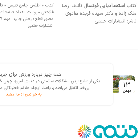
کتاب « اطلس جامع تنیس » تألیف : شایان
کتاب اصول نوین ورزش در آب تأ
فلاحتی مروست تعداد صفحات : 208 صفحه
امیرعباس قلی ‏پور، دکتر سحر دان
مصور قطع : رحلی چاپ : دوم 1399 ناشر :
هاشم ‏آبادی، مرضیه فتخانی و م
انتشارات حتمی
زاده تعداد 
وزیری چاپ : سوم 99
حتمی
همه چیز درباره رژیم سم زدایی و پ
احتمالاً امروز واژه‌‌هایی مانند رژیم سم‌زدایی بدن، پاکساز
11
خورده است، مخصوصا زمان‌هایی که احساس خستگی، س
بهمن
به خواندن ادامه دهید