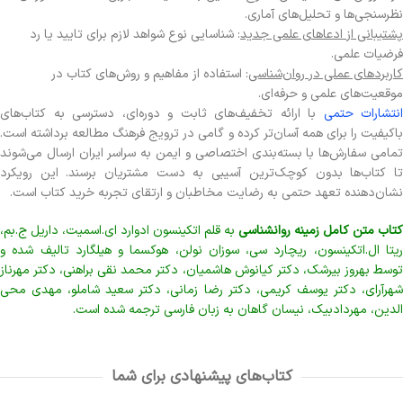
نظرسنجی‌ها و تحلیل‌های آماری.
پشتیبانی از ادعاهای علمی جدید
: شناسایی نوع شواهد لازم برای تایید یا رد
فرضیات علمی.
کاربردهای عملی در روان‌شناسی
: استفاده از مفاهیم و روش‌های کتاب در
موقعیت‌های علمی و حرفه‌ای.
انتشارات حتمی
با ارائه تخفیف‌های ثابت و دوره‌ای، دسترسی به کتاب‌های
باکیفیت را برای همه آسان‌تر کرده و گامی در ترویج فرهنگ مطالعه برداشته است.
تمامی سفارش‌ها با بسته‌بندی اختصاصی و ایمن به سراسر ایران ارسال می‌شوند
تا کتاب‌ها بدون کوچک‌ترین آسیبی به دست مشتریان برسند. این رویکرد
نشان‌دهنده تعهد حتمی به رضایت مخاطبان و ارتقای تجربه خرید کتاب است.
کتاب متن کامل زمینه روانشناسی
به قلم اتکینسون ادوارد ای.اسمیت، داریل ج.بم،
ریتا ال.اتکینسون، ریچارد سی، سوزان نولن، هوکسما و هیلگارد تالیف شده و
توسط بهروز بیرشک، دکتر کیانوش هاشمیان، دکتر محمد نقی براهنی، دکتر مهرناز
شهرآرای، دکتر یوسف کریمی، دکتر رضا زمانی، دکتر سعید شاملو، مهدی محی
الدین، مهردادبیک، نیسان گاهان به زبان فارسی ترجمه شده است.
کتاب‌های پیشنهادی برای شما