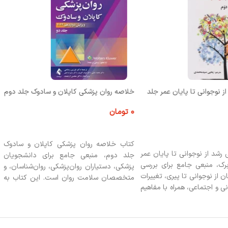
ز نوجوانی تا پایان عمر جلد
خلاصه روان پزشکی کاپلان و سادوک جلد دوم
۰
تومان
اطلاعات بیشتر
کتاب خلاصه روان پزشکی کاپلان و سادوک
 رشد از نوجوانی تا پایان عمر
جلد دوم، منبعی جامع برای دانشجویان
برک، منبعی جامع برای بررسی
پزشکی، دستیاران روان‌پزشکی، روان‌شناسان، و
 از نوجوانی تا پیری، تغییرات
متخصصان سلامت روان است. این کتاب به
 و اجتماعی، همراه با مفاهیم
بررسی اسکیزوفرنی، اختلالات خلقی، اضطراب،
ستگی و مرگ. مناسب برای
وسواس، اختلالات خواب، شخصیت و سایر
وطلبان کنکور روانشناسی.
موضوعات تخصصی می‌پردازد. ایده‌آل برای
مطالعه بالینی، آمادگی آزمون‌های تخصصی و