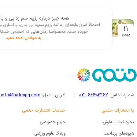
همه چیز درباره رژیم سم زدایی و پ
احتمالاً امروز واژه‌‌هایی مانند رژیم سم‌زدایی بدن، پاکساز
11
خورده است، مخصوصا زمان‌هایی که احساس خستگی، س
بهمن
به خواندن ادامه دهید
شماره تماس:
66403162-021
| آدرس ایمیل:
info@hatmipg.com
با انتشارات حتمی
خدمات انتشارات حتمی
نحوه ثبت سفارش
حریم خصوصی
شیوه‌های پرداخت
وبلاگ علوم ورزشی