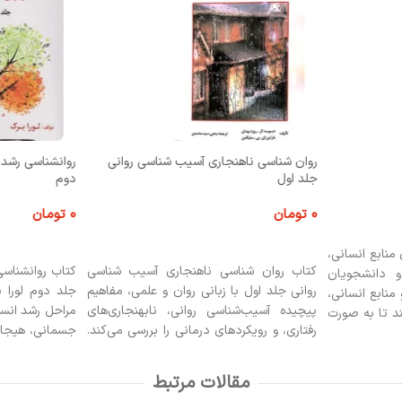
روان شناسی ناهنجاری آسیب شناسی روانی
روانشناسی رشد ا
جلد اول
دوم
۰
تومان
۰
تومان
اطلاعات بیشتر
اطلاعات بیشتر
منابع انسانی،
کتاب روان شناسی ناهنجاری آسیب شناسی
کتاب روانشناسی
و دانشجویان
روانی جلد اول با زبانی روان و علمی، مفاهیم
جلد دوم لورا 
منابع انسانی،
پیچیده آسیب‌شناسی روانی، نابهنجاری‌های
مراحل رشد انسان
ند تا به صورت
رفتاری، و رویکردهای درمانی را بررسی می‌کند.
جسمانی، هیجانی
و چالش‌های
این کتاب مرجعی ارزشمند برای دانشجویان،
حافظه، بازنش
بهبود بهره‌وری
متخصصان روان‌شناسی، مشاوران و
دانشجویان و دا
یی موثر ارائه
مقالات مرتبط
علاقه‌مندان به درک عمیق‌تر سلامت روان