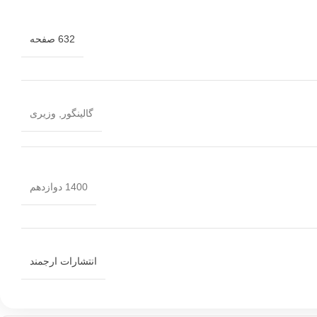
632 صفحه
گالینگور
,
وزیری
1400 دوازدهم
انتشارات ارجمند