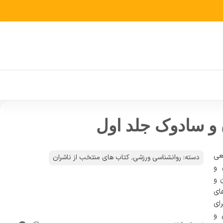
 و سادوک جلد اول
عی
دسته:
روانشناسی ورزشی
,
کتاب های منتخب از ناشران
 و
 و
ای
ای
 و