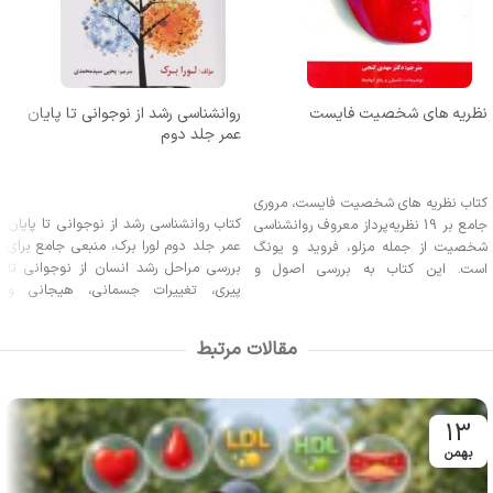
نظریه های شخصیت فایست
روانشناسی رشد از نوجوانی تا پایان
عمر جلد دوم
اطلاعات بیشتر
اطلاعات بیشتر
کتاب نظریه های شخصیت فایست، مروری
کتاب روانشناسی رشد از نوجوانی تا پایان
جامع بر 19 نظریه‌پرداز معروف روانشناسی
عمر جلد دوم لورا برک، منبعی جامع برای
شخصیت از جمله مزلو، فروید و یونگ
بررسی مراحل رشد انسان از نوجوانی تا
است. این کتاب به بررسی اصول و
پیری، تغییرات جسمانی، هیجانی و
کاربردهای عملی این نظریه‌ها پرداخته و با
اجتماعی، همراه با مفاهیم حافظه،
استفاده از خودآزمایی‌ها و توضیحات
بازنشستگی و مرگ. مناسب برای
تکمیلی، منبعی مفید برای دانشجویان
مقالات مرتبط
دانشجویان و داوطلبان کنکور روانشناسی.
روانشناسی و علاقه‌مندان به مطالعات
شخصیت و روان‌درمانی است.
13
بهمن