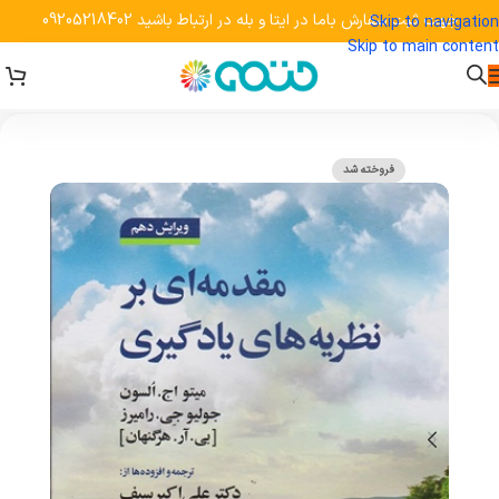
جهت ثبت سفارش باما در ایتا و بله در ارتباط باشید 09205218402
Skip to navigation
Skip to main content
فروخته شد