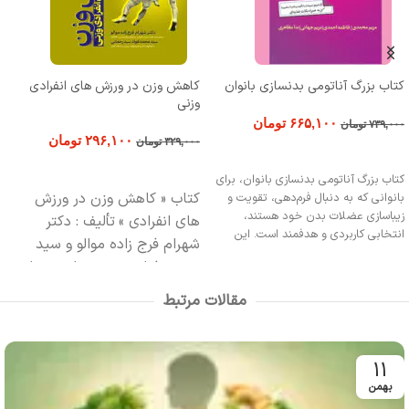
کتاب بزرگ آناتومی بدنسازی بانوان
کاهش وزن در ورزش های انفرادی
وزنی
۶۶۵,۱۰۰
تومان
۷۳۹,۰۰۰
تومان
۲۹۶,۱۰۰
تومان
۳۲۹,۰۰۰
تومان
افزودن به سبد خرید
افزودن به سبد خرید
کتاب بزرگ آناتومی بدنسازی بانوان، برای
کتاب « کاهش وزن در ورزش
بانوانی که به دنبال فرم‌دهی، تقویت و
زیباسازی عضلات بدن خود هستند،
های انفرادی »
تألیف : دکتر
انتخابی کاربردی و هدفمند است. این
شهرام فرج زاده موالو و سید
کتاب با تمرکز بر تمرینات موثر برای شکم،
محمد فواد سید رحمانی
تعداد
باسن، ران و پاها، منبعی مناسب برای
صفحات : 83 صفحه مصور
قطع
مربیان، ورزشکاران، و علاقه‌مندان به
مقالات مرتبط
تناسب اندام بانوان به شمار می‌رود.
: وزیری
چاپ : اول 1399
ناشر :
همچنین، راهنمایی قابل اعتماد برای
انتشارات حتمی
کسانی است که می‌خواهند با درک دقیق از
آناتومی بدن، تمرینات خود را اصولی‌تر و
11
نتیجه‌محور پیش ببرند.
بهمن