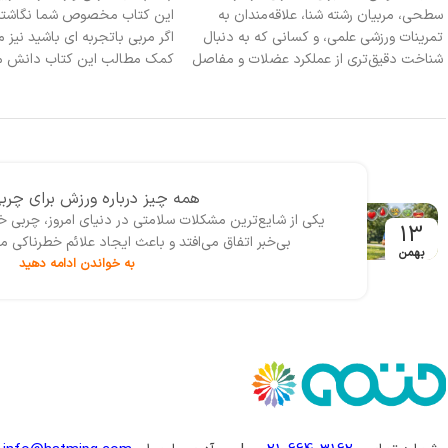
اين كتاب مخصوص شما نگاشته شده است.
کاربرد » تألیف دکتر محمد فشی، 
اگر مربي باتجربه اي باشيد نيز ميتوانيد با
اسکندری، در140صفحه مص
كمك مطالب اين كتاب دانش مربيگري خود را
چاپ اول 1399 از سوی انتش
افزايش دهيد و دانسته هاي پيشين خود را
نشر عرضه شده است.
مرور كنيد. اما، اگر مربي باشگاهي در ردة
نوجوانان (در رشته هاي ورزشي مختلف)
هستيد، خواندن اين كتاب را بويژه براي شما
توصيه ميکنم.
همه چیز درباره رژیم سم زدایی و پا
احتمالاً امروز واژه‌‌هایی مانند رژیم سم‌زدایی بدن، پاکسازی
11
خورده است، مخصوصا زمان‌هایی که احساس خستگی، س
بهمن
به خواندن ادامه دهید