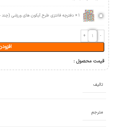
آسیب شناسی و حرکات اصلاحی
حرکت شناسی و بیومکانیک
دفترچه
1
×
دفترچه فانتزی طرح آیکون های ورزشی (چند 
ورزشی
فانتزی
ن
طرح
آیکون
های
افزودن
ورزشی
(چند
جلدی)
قیمت محصول :
تالیف
مترجم