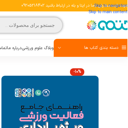
هت ثبت سفارش باما در ایتا و بله در ارتباط باشید 09205218402
Skip to navigation
Skip to main content
دسته بندی کتاب ها
وبلاگ علوم ورزشی
درباره ما
تماس
-10%
مشاهده تمامی کتاب‌ها
علم تمرین
روش تحقیق
رفتار حرکتی
زبان تخصصی
کودک و ورزش
آمادگی جسمانی