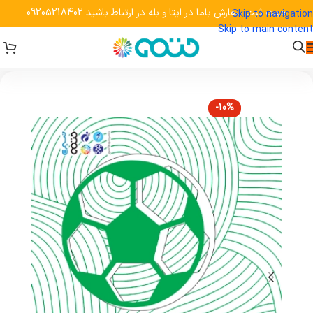
جهت ثبت سفارش باما در ایتا و بله در ارتباط باشید 09205218402
Skip to navigation
Skip to main content
-10%