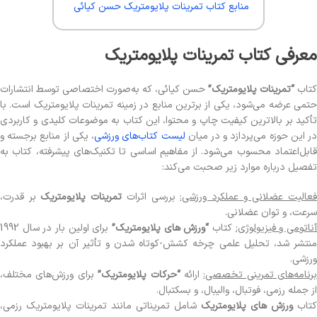
منابع کتاب تمرینات پلایومتریک حسن کیائی
معرفی کتاب تمرینات پلایومتریک
کتاب
“تمرینات پلایومتریک”
حسن کیائی، که به‌صورت اختصاصی توسط انتشارات
حتمی عرضه می‌شود، یکی از برترین منابع در زمینه تمرینات پلایومتریک است. با
تأکید بر بالاترین کیفیت چاپ و محتوا، این کتاب به موضوعات کلیدی و کاربردی
ر این حوزه می‌پردازد و در میان
لیست کتاب‌های ورزشی
، یکی از منابع برجسته و
قابل‌اعتماد محسوب می‌شود. از مفاهیم اساسی تا تکنیک‌های پیشرفته، کتاب به
تفصیل درباره موارد زیر صحبت می‌کند:
عالیت عضلانی و عملکرد ورزشی:
بررسی اثرات
تمرینات پلایومتریک
بر قدرت،
سرعت، و توان عضلانی.
ناتومی و فیزیولوژی:
کتاب
“ورزش های پلایومتریک”
برای اولین بار در سال 1992
منتشر شد، تحلیل علمی چرخه کشش-کوتاه شدن و تأثیر آن بر بهبود عملکرد
ورزشی.
برنامه‌های تمرینی تخصصی:
ارائه
“حرکات پلایومتریک”
برای ورزش‌های مختلف،
از جمله رزمی، فوتبال، والیبال، و بسکتبال.
کتاب
ورزش های پلایومتریک
شامل تمریناتی مانند تمرینات پلایومتریک رزمی،