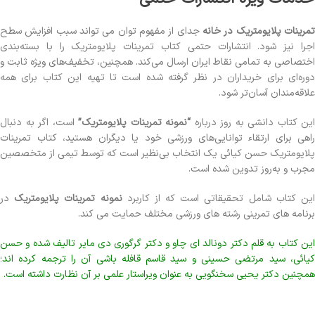
تمرینات پلایومتریک در خانه
جدای از مفهوم توان می‏ تواند سبب افزایش سطح
اجرا نیز شود. انتشارات حتمی کتاب تمرینات پلایومتریک را با بسته‌بندی
اختصاصی به تمامی نقاط ایران ارسال می‌کند. همچنین، تخفیف‌های ویژه ثابت و
دوره‌ای برای خریداران در نظر گرفته شده است تا تهیه این کتاب برای همه
علاقه‌مندان آسان‌تر شود.
این کتاب دانشی به روز درباره
“نمونه تمرینات پلایومتریک”
است، اگر به دنبال
راهی برای ارتقاء توانایی‌های ورزشی خود یا دیگران هستید، کتاب تمرینات
پلایومتریک حسن کیائی یک انتخاب بی‌نظیر است که توسط تیمی از متخصصین
مجرب و به‌روز تدوین شده است.
ین کتاب شامل تحقیقاتی است که از کاربرد
نمونه تمرینات پلایومتریک
در
برنامه ‏های تمرینی رشته‏ های ورزشی مختلف حمایت می‏ کند.
این کتاب به قلم دکتر دونالد ای چاو و دکتر گرگوری دی مایر تالیف شده و حسن
کیائی، سید مرتضی حسینی و سید قاسم قافله باشی آن را ترجمه کرده اند؛
همچنین دکتر یحیی سخنگویی به عنوان ویراستار علمی بر آن نظارت داشته است.