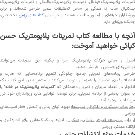
تمرینات پلایومتریک فوتبال، تمرینات پلایومتریک والیبال، و تمرینات پلایومتریک
بسکتبال است که همگی بر اساس تحقیقات علمی طراحی شده‌اند و برای
رزشکاران حرفه‌ای و آماتور مناسب هستند و در میان
کتاب‌های رزمی
تخصصی،
جایگاه ویژه‌ای دارد.
آنچه با مطالعه کتاب تمرینات پلایومتریک حسن
کیائی خواهید آموخت:
صول و مبانی
حرکات پلایومتریک
: چرا و چگونه این تمرینات می‌توانند
توانایی‌های جسمی را افزایش دهند.
راحی برنامه‌های تمرینی جامع
: چگونگی تنظیم برنامه‌هایی که قدرت و
انعطاف‌پذیری عضلات را هم‌زمان تقویت می‌کند؛ با منتشر شدن این کتاب یک
انفجار در تعداد مربیان و تمرین دهندگان که
“تمرینات پلایومتریک در خانه”
را
به عنوان بخشی از برنامه تمرینی، برای توسعه توانایی ‏های ورزشکاران خود قرار
می‏ دادند بوجود آمد.
روش‌های پیشگیری و بازتوانی آسیب‌ها:
بهبود توان بدنی و کاهش خطر آسیب‌های
ورزشی.
ارزیابی و توسعه قدرت و توان ورزشکاران
: ابزارها و تکنیک‌هایی برای اندازه‌گیری و
ارتقاء عملکرد ورزشی.
خدمات ویژه انتشارات حتمی