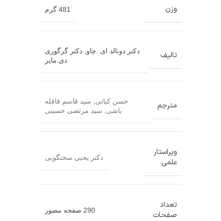
وزن
481 گرم
دکتر دونالد ای .چاو
,
دکتر گرگوری
تالیف
دی.مایر
حسن کیائی
,
سید قاسم قافله
مترجم
باشی
,
سید مرتضی حسینی
ویراستار
دکتر یحیی سخنگویی
علمی
تعداد
290 صفحه مصور
صفحات