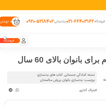
0920-5218402
021-66403162
۰
تومان
فروشگاه:
پشتیبانی:
فروشگاه
ی بانوان بالای 60 سال
دسته:
آمادگی جسمانی
,
کتاب های بدنسازی
ه
برچسب:
بدنسازی بانوان
,
ورزش سالمندان
اشتراک گذاری