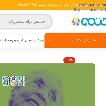
Skip to navigation
جهت ثبت سفارش باما در ایتا و بله در ارتباط باشید 09205218402
Skip to main content
دسته بندی کتاب ها
وبلاگ علوم ورزشی
درباره ما
تماس
-10%
مشاهده تمامی کتاب‌ها
علم تمرین
روش تحقیق
رفتار حرکتی
زبان تخصصی
کودک و ورزش
آمادگی جسمانی