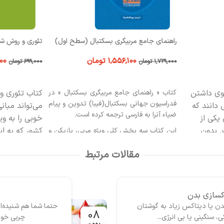
راهنمای جامع مربیگری بسکتبال (سطح اول)
تئوری و روش ش
۱,۵۵۶,۱۰۰
تومان
۱۰۰
۱,۷۲۹,۰۰۰
تومان
۶۹۹,۰۰۰
تومان
افزودن به سبد خرید
افزودن به سبد
وی داشتن
کتاب « راهنمای جامع مربیگری بسکتبال » در
کتاب تئوری 
فدراسیون جهانی بسکتبال(فیبا) تدوین و پیام
 دانند که
می‏‌تواند مبان
ضیاء آن‏را به فارسی ترجمه کرده است.
کی از
خوبی را به ‏و
. بدون
کشور که به ای
این کتاب سه بخش کلی ویژه مربی، بازیکن و
تیم دارد. بخش نخست با عنوان «مربی» به
عاتی است
فراهم کند.
مقالات مرتبط
نقش‏ها و ارزش‏ها، دانش فنی، پیشرفت و
ی رسیدن به
مدیریت می‏پردازد. در بخش مربوط به
اطری آسوده
«بازیکن»، مهارت‏های دفاعی بسکتبال،
 موضوعات و
مهارت‏های هجومی بسکتبال و آماده ‏سازی
زیک از
اکسازی بدن
جسمانی، مورد بجث قرار گرفته است. در
هم تغذیه
ی بدن یا دیتاکس زیاد به گوشتان
حتما شما هم شنیده‌ای
بخش «تیم» نیز به تاکتیک‏ها و استراتژی‏های
08
نگینی یا بی انرژی...
چربی خون
ی و بررسی
دفاعی، تاکتیک‏ها و استراتژی‏های هجومی،