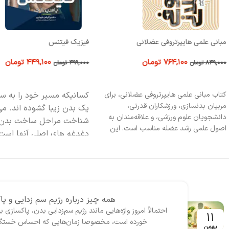
مبانی علمی هایپرتروفی عضلانی
فیزیک فیتنس
۷۶۴,۱۰۰
تومان
۴۴۹,۱۰۰
تومان
۸۴۹,۰۰۰
تومان
۴۹۹,۰۰۰
تومان
افزودن به سبد خرید
افزودن به سبد خرید
کتاب مبانی علمی هایپرتروفی عضلانی، برای
کسانیکه مسیر خود را به س
مربیان بدنسازی، ورزشکاران قدرتی،
یک بدن زیبا گشوده اند. می
دانشجویان علوم ورزشی، و علاقه‌مندان به
شناخت مراحل ساخت بدن ی
اصول علمی رشد عضله مناسب است. این
دغدغه های اصلی آنها است
کتاب، راهنمایی جامع برای درک عمیق‌تری از
تردید این کتاب شمل موضو
سازوکار هایپرتروفی عضلانی و کاربرد عملی آن
که برای آقایان و بانوان برا
در تمرینات است و به خواننده کمک می‌کند
اهداف تناسب اندامشان، خ
پایه‌های علمی رشد عضله را بشناسد و تمرینات
ایجاد می کند.
در این کتاب
خود را مؤثرتر طراحی کند.
نکات مهم مرتبط با رشته فی
همه چیز درباره رژیم سم زدایی و پ
قبیل، نکات و تکنیک های م
احتمالاً امروز واژه‌‌هایی مانند رژیم سم‌زدایی بدن، پاکساز
11
خورده است، مخصوصا زمان‌هایی که احساس خستگی، س
ای، اصول تمرین، هایپرتروف
بهمن