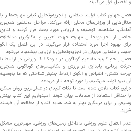
و تفصیل قرار می­‌گیرند.
فصل چهارم کتاب فرایند منظمی از تجزیه‌­وتحلیل کیفی مهارت­‌ها را با
مثال­‌هایی از ورزش‌های محلی ارائه می­‌کند. مراحل مختلفی همچون
آمادگی، مشاهده، توصیف و ارزیابی مورد بحث قرار گرفته و نتایج
حاصل از تجزیه‌­وتحلیل مهارت جهت تعیین و به­‌کارگیری مداخلات
برای بهبود اجرا مورد استفاده قرار می‌­گیرد. در این فصل یک الگو
جهت راهنمایی مربیان در تجزیه‌­وتحلیل و ارزیابی پیشنهاد می‌­شود.
فصل پنجم کاربرد مفاهیم گوناگون در بیومکانیک ورزشی در ارتباط با
حرکت پرتابی، پایداری در ورزش و مکانیسم‌­های گوناگونی همچون
چرخة کشش- انقباض و الگوی ارتباط جنبش­‌شناختی که ما به‌­وسیله
آن نیرو تولید می­‌کنیم، را مورد توجه قرار می­‌دهد.
دراین کتاب تلاش شده است تا نکات کلیدی در عملی‌­ترین روش ممکن
با حداقل استفاده از معادلات بیان شوند. امیدواریم این کتاب بینش
وسیعی را برای مربیگری بهتر به شما هدیه کند و از مطالعه آن خرسند
شوید.
عدم انتقال علوم ورزشی به‌­داخل زمین­‌های ورزشی، مهم‌­ترین مشکل
حاضر کشورهای در حال توسعه است. امروزه رعایت اصول بیومکانیکی