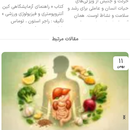
حرکت و جنبش از ويژگي‌هاي
کتاب « راهنمای آزمایشگاهی کین
حيات انسان و عاملي براي رشد و
آنتروپومتری و فیزیولوژی ورزشی »
سلامت و نشاط اوست. همان
تألیف : راجر استون ، توماس
گونه که انسان نيازمند حرکت
رایلی
ترجمه : دکتر مهتاب
است،
معظمی، داوود محسنی نیا ،
مقالات مرتبط
مهدی خان بابازاده
ویراستار:
دکتر مهتاب معظمی
تعداد
صفحات : 129 صفحه مصور
11
قطع : وزیری
چاپ : سوم 1399
بهمن
ناشر : انتشارات حتمی