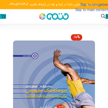
جهت ثبت سفارش باما در ایتا و بله در ارتباط باشید 09205218402
Skip to navigation
Skip to main content
-10%