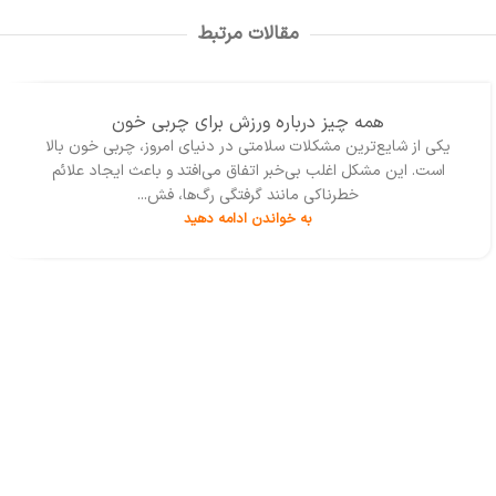
داشته است. از این رو ضرورت
می‌کند و به آموزش آن‌ها به شیوه‌ای
آشنایی با نوشتار همکاران خارج
مقالات مرتبط
جذاب و مؤثر می‌پردازد.
از کشور و دانشگاه‌های دیگر
بیش از هر زمان دیگر به نظر
می‌رسد.
13
همه چیز درباره ورزش برای چربی خون
بهمن
یکی از شایع‌ترین مشکلات سلامتی در دنیای امروز، چربی خون بالا
است. این مشکل اغلب بی‌خبر اتفاق می‌افتد و باعث ایجاد علائم
خطرناکی مانند گرفتگی رگ‌ها، فش...
به خواندن ادامه دهید