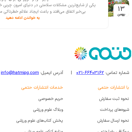
احتمالاً امروز واژه‌‌هایی مانند رژیم سم‌زدایی بدن، پاکسازی
11
خورده است، مخصوصا زمان‌هایی که احساس خستگی، س
بهمن
به خواندن ادامه دهید
شماره تماس:
66403162-021
| آدرس ایمیل:
info@hatmipg.com
|
با انتشارات حتمی
خدمات انتشارات حتمی
نحوه ثبت سفارش
حریم خصوصی
شیوه‌های پرداخت
وبلاگ علوم ورزشی
نحوه ارسال سفارش
پخش کتاب‌های علوم ورزشی
بیوگرافی رضا حتمی
منابع کنکور علوم ورزشی