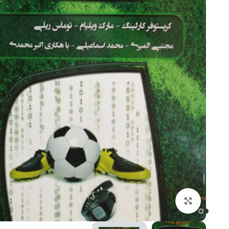
کتاب های ورزشی
کنکور تربیت بدنی
فیزیولوژی ورزشی
آمار سنجش و اندازه گیری
روانشناسی ورزشی
آناتومی و فیزیولوژِی انسا
برای بزرگنمایی کلیک کنید