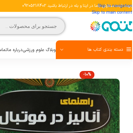
هت ثبت سفارش باما در ایتا و بله در ارتباط باشید 09205218402
Skip to navigation
Skip to main content
دسته بندی کتاب ها
وبلاگ علوم ورزشی
درباره ما
تماس 
-10%
مشاهده تمامی کتاب‌ها
علم تمرین
روش تحقیق
رفتار حرکتی
زبان تخصصی
کودک و ورزش
آمادگی جسمانی