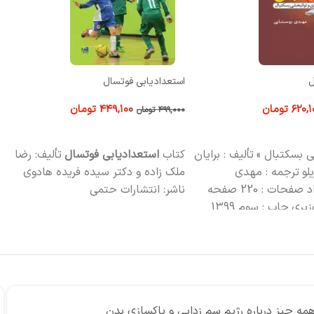
تسال
اصول نوین ورزش در آب
۴۴۹,۱
تومان
۵۳۹,۱۰۰
تومان
۵۹۹,۰۰۰
تومان
 خرید
افزودن به سبد خرید
یابی فوتسال
تألیف: رضا
کتاب اصول نوین ورزش در آب تألیف :
امیرعباس قلی ‏پور، دکتر سحر دانشور، زهره
کتر سیده فریده هادوی
هاشم ‏آبادی، مرضیه فتخانی و مهلا تشکری‏
ت حتمی
زاده تعداد صفحات : 178 صفحه مصور قطع :
وزیری چاپ : سوم 1399 ناشر : انتشارات
حتمی
 چیز درباره‌ رژیم برای چربی خون