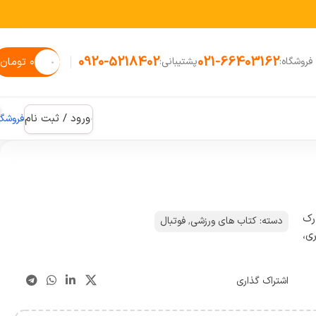
0920-5218402
021-66403162
۰
تومان
فروشگاه:
پشتیبانی:
ورود / ثبت نام
فروشگا
رک
دسته:
کتاب های ورزشی
,
فوتبال
ی،
اشتراک گذاری