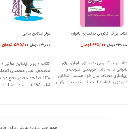
رولر اینلاین هاکی
تکنیک بهتر شنای سریعتر
۵۷۵,۱۰۰
تومان
۴۰۴,۱۰۰
تومان
۶۳۹,۰۰۰
تومان
۴۴۹,۰۰۰
تومان
افزودن به سبد خرید
افزودن به سبد خرید
کتاب « رولر اینلاین هاکی »
تألیف :
کتاب تکنیک بهتر شنای سریع‌تر، 
کاربردی برای شناگران، مربیان شنا
مصطفی علی محمدی
تعداد صفحات :
رشته‌های آب‌های آزاد و سه‌گانه 
130 صفحه مصور
قطع : وزیری
چاپ :
کتاب با تمرکز بر بهبود تکنیک کر
اول 1398
ناشر : انتشارات حتمی
اصلاح وضعیت بدن، نفس‌گیری
حرکات هماهنگ دست و پا، به ش
می‌کند تا با کمترین مقاومت در 
کارآمدتر شنا کنند. همچنین، راهن
برای کسانی است که شنا را برای
تندرستی انتخاب کرده‌اند و به د
چشمگیر در عملکرد خود هستند.
همه چیز درباره رژیم سم زدایی و پا