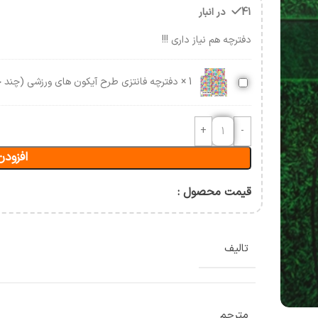
آسیب شناسی و حرکات اصلاحی
41 در انبار
حرکت شناسی و بیومکانیک
دفترچه هم نیاز داری !!!
ورزشی
ن
دفترچه
1
×
دفترچه فانتزی طرح آیکون های ورزشی (چند 
فانتزی
طرح
آیکون
های
افزودن
ورزشی
(چند
جلدی)
قیمت محصول :
تالیف
مترجم