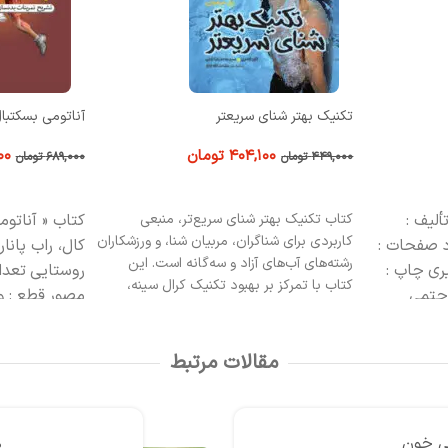
آناتومی بسکتبال
استعدادیابی فو
۶۲۰,۱۰۰
تومان
۰۰
۶۸۹,۰۰۰
تومان
۴۹۹,۰۰۰
تومان
افزودن به سبد خرید
افزودن به سبد
منبعی
کتاب « آناتومی بسکتبال »
تألیف : برایان
کتاب
استعداد
، و ورزشکاران
کال، راب پاناریلو
ترجمه : مهدی
ملک ‏زاده و د
است. این
روستایی
تعداد صفحات : 220 صفحه
ناشر: انتشارا
ال سینه،
مصور
قطع : وزیری
چاپ : سوم 1399
 صحیح، و
ناشر : انتشارات حتمی
ناگران کمک
آب، سریع‌تر و
مقالات مرتبط
مایی ارزشمند
 سلامت و
نبال پیشرفت
کسازی بدن
همه