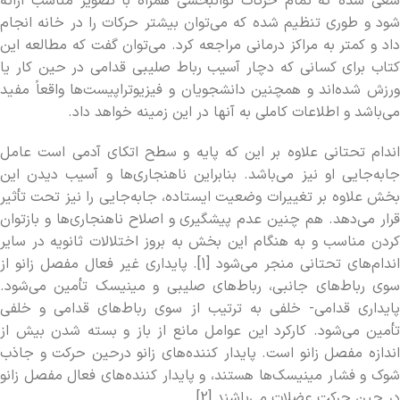
سعی شده که تمام حرکات توان­بخشی همراه با تصویر مناسب ارائه
شود و طوری تنظیم شده که می­‌توان بیشتر حرکات را در خانه انجام
داد و کمتر به مراکز درمانی مراجعه کرد. می­‌توان گفت که مطالعه این
کتاب برای کسانی که دچار آسیب رباط صلیبی قدامی در حین کار یا
ورزش شده­‌اند و همچنین دانشجویان و فیزیوتراپیست­‌ها واقعاً مفید
می­‌باشد و اطلاعات کاملی به آن­ها در این زمینه خواهد داد.
اندام تحتاني علاوه بر اين­ که پايه و سطح اتکاي آدمي است عامل
جابه‌­جايي او نيز می‌­باشد. بنابراين ناهنجاري‌­ها و آسیب دیدن اين
بخش علاوه بر تغييرات وضعيت ايستاده، جابه‌جايي را نيز تحت تأثير
قرار مي­‌دهد. هم چنين عدم پيشگيري و اصلاح ناهنجاري­‌ها‌ و بازتوان
کردن مناسب و به ­هنگام اين بخش به بروز اختلالات ثانويه در ساير
اندام­‌هاي تحتاني منجر مي­‌شود [1]. پایداری غیر فعال مفصل زانو از
سوی رباط‌­های جانبی، رباط‌­های صلیبی و مینیسک تأمین می‌­شود.
پایداری قدامی- خلفی به ترتیب از سوی رباط‌­های قدامی و خلفی
تأمین می‌­شود. کارکرد این عوامل مانع از باز و بسته شدن بیش از
اندازه مفصل زانو است. پایدار کننده‌­های زانو درحین حرکت و جاذب
شوک و فشار مینیسک­‌ها هستند، و پایدار کننده‌­های فعال مفصل زانو
در حین حرکت عضلات می­‌باشند [2].