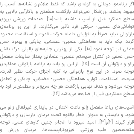
اگر برنامه‌­ی درمانی به گونه­‌ای باشد که فقط علائم و نشانه­‌ها آسیب را
بهبود بخشد، ورزشکار نمی‌­تواند بازگشت مطمئن و باکارآیی بالایی به
سطح عملکرد قبل از آسیب داشته باشد[10]. صدمات ورزشی برروی
توانائی­‌های عصبی- حرکتی فرد تأثیر می­‌گذارند. از این رو برنامه­‌ی
بازتوانی نباید صرفاً به افزایش دامنه حرکت، قدرت و استقامت محدود
گردد، بلکه باید به هماهنگی عصبی- عضلانی، چابکی و بهبود حس
عمقی نیز توجه نمود [10]. یکی از بهترین جنبه‌­های بالینی درک نقش
حس عمقی در کنترل سیستم عصبی- عضلانی بعداز ضایعات مفصل
زانو و بازتوانی آن است [15]. از این رو باید به برنامه بازتوانی عملکردی
توجه نمود. در این نوع بازتوانی به کلیه اجزای حرکت نظیر قدرت،
سرعت، استقامت، توان، هماهنگی عصبی- عضلانی، چابکی و تعادل
توجه می‌­شود و هدف نهایی بازگشت هر چه سریع­‌تر و مطمئن­‌تر فرد به
سطح عملکردی قبل از ضایعه می‌­باشد [16].
آسیب­‌های رباط مفصل زانو باعث اختلال در پایداری غیرفعال زانو می­‌
شود، و بایستی به عنوان خطر بالقوه تحت درمان، بازسازی و بازتوانی
قرار گیرند [2]و[3]. امید می­رود با انجام چنین کارهای علمی، توجه
متخصصین طب ورزشی، فیزیوتراپیست‌­ها، مربیان ورزش و