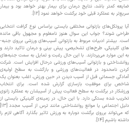
ضایعه کمتر باشد، نتایج درمان برای بیمار بهتر خواهد بود و بیمار
سریع‌­تر به عملکرد قبلی خود برگشت خواهد نمود [12].
آیا پروتکل­‌های بازتوانی مختلفی بایستی براساس نوع گرافت انتخابی
طراحی شوند؟ جواب این سوال هنوز نامعلوم و مجهول باقی مانده
است. بیشتر ادبیات مربوط به بازتوانی آسیب­‌های ورزشی برروی جنبه‌­
های کلینیکی، طرح‌­های تشخیصی، پیش بینی و درمان تاکید دارند و
به این موارد می­‌پردازند. با این حال رغبت و تمایل به سمت جنبه‌­های
روان­شناختی و بازتوانی آسیب‌‌های ورزشی درحال افزایش است. شرکت
کردن نامحدود در فعالیت­‌های ورزشی و بازگشت به سطح اولیه‌­ی
آمادگی جسمانی قبل از آسیب دیدن در حین ورزش، اغلب بعنوان یک
شاخص برای موفقیت بازسازی گزارش شده است. برای انتخاب
ورزشکار در برگشت به سطح فعالیت پیش از آسیب­شان به عملکرد زانوی
تخریب شده بستگی دارد. با این حال، در زمینه­‌ی کلینیکی بایستی از
دلیل اجتماعی یا موانع روان­شناختی مانند ترس از آسیب مجدد [13]
که می­‌تواند برروی برگشت دوباره به ورزش تاثیر بگذارد آگاهی لازم را
داشته باشیم [14].