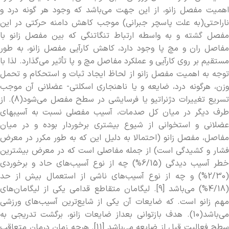
اهميت مفصل زانو، از اين جهت مي­‌باشد كه وجود هر گونه درد و
ناراحتي(به علت پاسچر جبراني) موجب كاهش دامنه حركتي در اين
مفصل گشته و به واسطه ارتباط تنگاتنگي كه بين مفصل زانو با
مفاصل ران و مچ پا وجود دارد، كاهش كارآيي مفصل زانو، به طور
مستقيم بر روي كارآيي و عملكرد مفاصل مچ و پا تأثير مي­‌گذارد. لذا با
توجه به اهميت مفصل زانو از لحاظ ايجاد ثبات و استحكام و تحمل
وزن، هرگونه درد، ضايعه و يا ناهنجاري اسکلتي- عضلاني آن موجب
تسريع تغييرات دژنراتيو يا فرسايشي در سطح مفصل مي­‌شود(8). از
طرف ديگر در ميان كل صدمات، آسيب مفصلي نسبت به آسيب­هاي
عضلاني و استخواني از شيوع بيشتري برخوردار بوده و در ميان
مفاصل، مفصل زانو (احتمالا به دليل اين که به طور مكرر در معرض
فشار و كشيدگي است) از جمله مفاصلي است كه در معرض بيشترين
خطر آسيب ديدگي (6/15%) چه از نوع آسيب­‌هاي حاد و برخوردي
(2/30%) و چه از نوع آسيب‌­هاي ناشي از استعمال بيش از حد
(4/18%) مي‌­باشد [9]. لیگامان متقاطع قدامی یکی از لیگامان­‌های
مهم زانو است. که ضایعات آن یکی از شایع­‌ترین آسیب­‌های ورزشی
می‌­باشد(10). هدف بازتوانی بعداز ضایعات زانو، برگشت تدریجی به
سطح فعالیت قبل از ضایعه می‌­باشد [11]. هرچه زمان درمان متعاقب