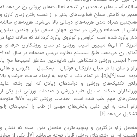
سالانه آسيب­‌هاي متعددي در نتيجه فعاليت­‌هاي ورزشي رخ مي­‌دهد که
منجر به کاهش سطح فعاليت­‌هاي بدني و از دست رفتن زمان کاري و
همچنين همراه شدن هزينه­‌هاي درماني بالا مي‌شود. هزينه‌­هاي سالانه
ناشي از صدمات ورزشي در سطح جهان مبلغي برابر چندین بيليون
دلار برآورد شده است. کراوس و کونروي برآورد کرده‌­اند که سالانه تنها در
آمريکا 3 الي5 ميليون آسيب ورزشي در ميان ورزشکاران حرفه‌­اي و
آماتور رخ مي­‌دهد. طبق سيستم نظارت بررسي صدمات در سال 2001-
2000 انجمن ورزشي دانشگاهي ملي شايع‌ترين مناطق آسيب‌­ها مچ پا،
زانو و ساق پا در ميان بازيکنان فوتبال – بسکتبال – لاکروس و هاکي
بوده است [4]و[5]. در تمام دنيا با توجه به ازدياد سرعت حرکت و بالا
رفتن تکنيک‌­هاي ورزشي و درآمد­هاي زيادي که اين رشته عايد
ورزشکاران مي­کند مسايل طب ورزشي و صدمات ورزشي نيز يکي از
بخش­‌هاي مهم طب شده است. صدمات ورزشي تقريباً 70% متوجه
زانو است به اين دليل بخش‌­هاي مهمي از طب را آسيب­‌هاي زانو
تشکيل مي‌­دهد [6].
مفصل زانو بزرگترين و پيچيده‌­ترين مفصل بدن است كه نقش و
اهميت آن در رشته‌­هاي ورزشي قابل توجه مي‌­باشد [7]. يكي از موارد