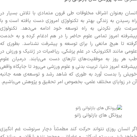
انسان بعنوان اشراف مخلوقات طی قرون متمادی با تلاش بسیار در
راه رسیدن به زندگی بهتر به تکنولوژی امروزی دست یافته است و با
سرعت باور نکردنی به راه توسعه خود ادامه می‌­دهد. تکنولوژی
پیشرفته امروز تمامی علوم حاضر را در هم ادغام کرده و به خدمت
گرفته تا هیچ مانعی را برای توسعه و پیشرفت نشناسد. بطوری که
علومی مانند الکترونیک در علم پزشکی، ریاضیات در ژنتیک و ورزش در
طب هر روز به موفقیت‌­های تازه­ای دست می‌­یابند. درمیان علوم
پیشرفته امروز دنیا، تربیت بدنی و علوم ورزشی می‌­رود تا جایگاه واقعی
خویش را بدست آورد به طوری­ که شاهد رشد و توسعه­‌ی همه جانبه
آن در زوایای مختلف علمی، بخصوص امر تحقیق و پژوهش می‌­باشیم.
پروتکل های بازتوانی زانو
اگر انسان روزي نتواند حرکت کند مطمئناً دچار سرنوشت غم انگيزي
خواهد شد. سيستم اسکلتي و عضلاني‌، موجود زنده را قادر مي‌­سازد که