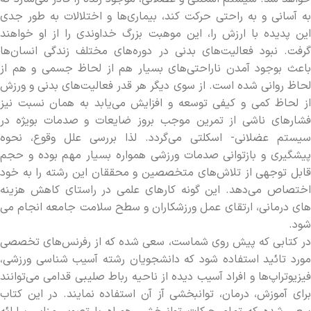
به آساني و به راحتي حرکت کند، بيماري‌‌ها و اختلالات به طور جدي
اين پديده با ارزش را، اين موهبت بزرگ خداوندي را از او خواهند
گرفت. نبود فعاليت­‌هاي بدني در دوره­‌هاي مختلف زندگي انسان‌­ها
باعث بوجود آمدن ناراحتي‌هاي بسيار هم از لحاظ جسمي و هم از
لحاظ رواني شده است. از سوي ديگر هر قدر فعاليت­‌هاي بدني و ورزش
از لحاظ کمي و کيفي توسعه و افزايش مي‌­يابد به همان نسبت نيز
فشار­هاي ناشي از تمرين موجب بروز ضايعات و صدمات بويژه در
سيستم عضلاني- اسکلتي مي‌­گردد. لذا بررسي علل وقوع‌، نحوه
پيشگيري و بازتوانی صدمات ورزشي همواره بسيار مهم بوده و حجم
قابل توجهي از تلاش­‌هاي متخصصين و محققان اين رشته را به خود
اختصاص مي­‌دهد. اين گونه کارهای علمی در راستاي کاهش هزينه­‌
هاي درماني، ارتقای عمل ورزشکاران و سطح سلامت جامعه انجام مي­‌
شود.
در کتابی که پیش روی شماست، سعی شده که از رفرنس­‌های تخصصی
مورد تائید استفاده شود که دانشجویان رشته آسیب شناسی ورزشی،
فیزیوتراپ­‌ها و افراد آسیب دیده از ناحیه رباط صلیبی قدامی می‌­توانند
برای آموزش، درمان، توان­بخشی آز آن استفاده نمایند. در این کتاب