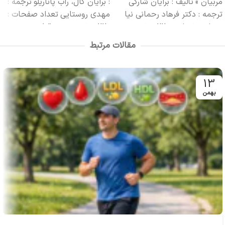
مربیان »
تألیف : برایان شارکی
: برایان کال، راب پاناریلو
ترجمه :
ترجمه : دکتر فرهاد رحمانی‏ نیا
مهدی روستایی
تعداد صفحات :
تعداد صفحات : 220 صفحه
220 صفحه مصور
قطع : وزیری
مصور
قطع : وزیری
چاپ : دوم
چاپ : سوم 1399
ناشر : انتشارات
مقالات مرتبط
1399
ناشر : انتشارات حتمی
حتمی
13
بهمن