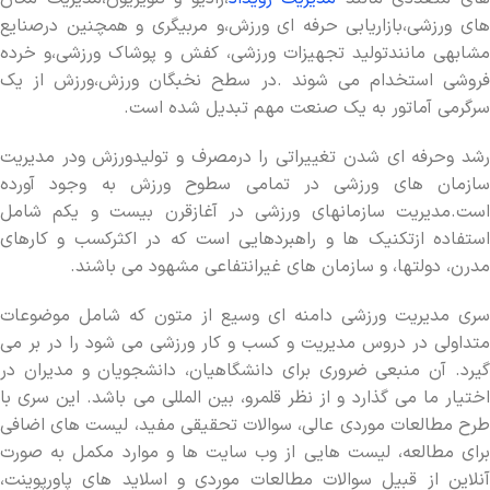
های ورزشی،بازاریابی حرفه ای ورزش،و مربیگری و همچنین درصنایع
مشابهی مانندتولید تجهیزات ورزشی، کفش و پوشاک ورزشی،و خرده
فروشی استخدام می شوند .در سطح نخبگان ورزش،ورزش از یک
سرگرمي آماتور به يك صنعت مهم تبدیل شده است.
رشد وحرفه ای شدن تغییراتی را درمصرف و تولیدورزش ودر مدیریت
سازمان های ورزشی در تمامی سطوح ورزش به وجود آورده
است.مدیریت سازمانهای ورزشی در آغازقرن بیست و یکم شامل
استفاده ازتکنیک ها و راهبردهایی است که در اکثرکسب و کارهای
مدرن، دولتها، و سازمان های غیرانتفاعی مشهود مي باشند.
سری مدیریت ورزشی دامنه ای وسیع از متون که شامل موضوعات
متداولی در دروس مدیریت و کسب و کار ورزشی می شود را در بر می
گیرد. آن منبعی ضروری برای دانشگاهیان، دانشجویان و مدیران در
اختیار ما می گذارد و از نظر قلمرو، بین المللی می باشد. این سری با
طرح مطالعات موردی عالی، سوالات تحقیقی مفید، لیست های اضافی
برای مطالعه، لیست هایی از وب سایت ها و موارد مکمل به صورت
آنلاین از قبیل سوالات مطالعات موردی و اسلاید های پاورپوینت،