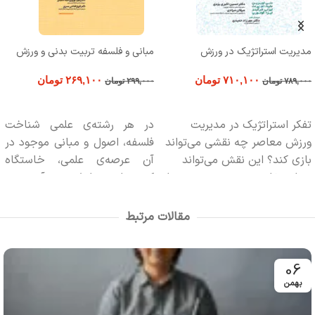
مدیریت استراتژیک در ورزش
مبانی و فلسفه تربیت بدنی و ورزش
۷۱۰,۱۰۰
تومان
۲۶۹,۱۰۰
تومان
۷۸۹,۰۰۰
تومان
۲۹۹,۰۰۰
تومان
افزودن به سبد خرید
افزودن به سبد خرید
تفکر استراتژیک در مدیریت
در هر رشته‌ی علمی شناخت
ورزش معاصر چه نقشی ‌می‌تواند
فلسفه، اصول و مبانی موجود در
بازی کند؟ این نقش می‌تواند
آن عرصه‌ی علمی، خاستگاه
همان تفاوت بین پیشرو بودن یا
کنش‌ها و تعاملات در آن حوزه
رخوت و سستی باشد – این
است؛ بنابراین اصول و مبانی یک
چیزی است که اهمیت دارد.
رشته جهت‌گیری‌های اصلی در هر
مقالات مرتبط
رشته‌ی علمی با توجه به نگاه‌های
فلسفی به آن رشته را مشخص
می‌کند.
06
بهمن