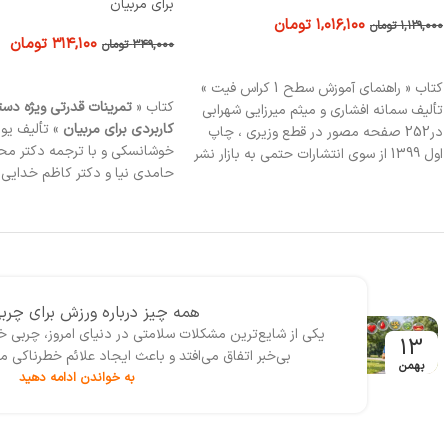
برای مربیان
۷۶۴,۱۰۰
تومان
۸۴۹,۰۰۰
تومان
۳۱۴,۱۰۰
تومان
۳۴۹,۰۰۰
تومان
افزودن به سبد خرید
افزودن به سبد خرید
کتاب مبانی علمی هایپرتروفی عضل
کتاب «
تمرینات قدرتی ویژه دستورالعمل‏ های
مربیان بدنسازی، ورزشکاران قدرت
کاربردی برای مربیان
» تألیف یوری وی ور
دانشجویان علوم ورزشی، و علاقه‌
خوشانسکی و با ترجمه دکتر محمدرضا
اصول علمی رشد عضله مناسب ا
حامدی ‏نیا و دکتر کاظم خدایی در 144
کتاب، راهنمایی جامع برای درک ع
صفحه مصور در قطع وزیری ، چاپ سوم
سازوکار هایپرتروفی عضلانی و کار
1398 از سوی انتشارات حتمی به بازار نشر
در تمرینات است و به خواننده ک
عرضه شده است.
پایه‌های علمی رشد عضله را بشنا
خود را مؤثرتر طراحی کند.
همه چیز درباره رژیم سم زدایی و پا
احتمالاً امروز واژه‌‌هایی مانند رژیم سم‌زدایی بدن، پاکسازی
11
خورده است، مخصوصا زمان‌هایی که احساس خستگی، س
بهمن
به خواندن ادامه دهید