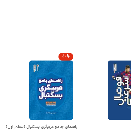
-10%
ربیگری بسکتبال (سطح اول)
تئوری و روش شناسی تمرین (حامدی نیا)