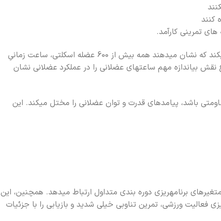
نند
 کنند
فصل 1 به چيستي ساعتهاي عضلاني و نقش آن در آينده تمرينهاي مقاومتي و عملکرد ورزشي ميپردازد. اين فصل پژوهش هايي را تشريح ميکند که نشان ميدهند همه بيش از 600 عضله اسکلتي، ساعت زمانيِ
 نقش بياندازه مهم ساعتهاي عضلاني را در عملکرد عضلاني نشان
قاومتي باشد، پيامدهاي قدرت و توان عضلاني را مختل ميکند. اين
ا متغيرهاي برنامهريزي دوره بندي متداول ارتباط ميدهد. همچنين، اين
ي فعاليت ورزشي، تمرين تناوبي خيلي شديد و بازيابي را با جزئيات