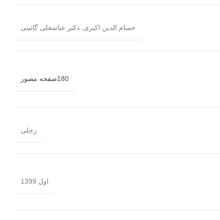
حسام الدین اکبری
,
دکتر عباسعلی گائینی
180صفحه مصور
رحلی
اول 1399