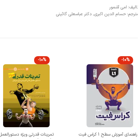
الیف: امی آشمور
ترجم: حسام الدین اکبری, دکتر عباسعلی گائینی
-10%
-10%
تمرینات قدرتی ویژه دستورالعمل های کاربردی
مبانی علمی هایپرتروفی عضلانی