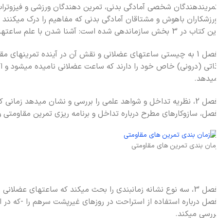
مريندهندگان شخصي آمادگي بدني، تمرين دهندگان ورزشي و فيزوتراپ ه
رزشکاران باهوش و مشتاقان آمادگي بدني که مفاهيم را درک ميکنند و 
ب در 3 بخش سازماندهي شده است: آشنا شدن با علم ساعتهاي عضلاني، يادگيري ابزارهاي برنامه ريزي فعاليت ورزشي و توليد برنامه هاي تمريني کارآمد.
اتي (دروني) خاص خود را دارند که ساعت عضلاني ناميده ميشود و اگر
يدهد.
فصل 2، نظريه تداخل و شواهد علمي را بررسي و نشان ميدهد زمان
صل، سازوکارهاي مطرح درباره تداخل و برنامه ريزي تمرين مقاومتي و 
مان بندی تمرین های مقاومتی
فصل 3، سه نوع نشانه زمانبندي را بحث ميکند که ساعتهاي عضلاني
صل درباره استفاده از استراحت در روزهاي غيرپشت سرهم را -که در اصط
ررسي ميکند.