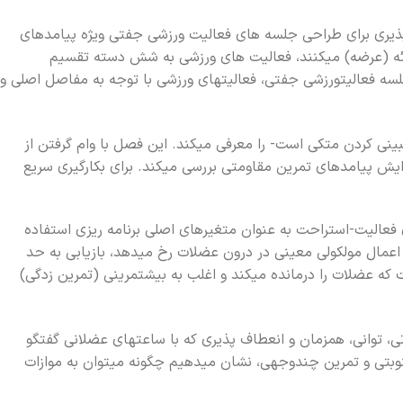
افپذيري براي طراحي جلسه هاي فعاليت ورزشي جفتي ويژه پيامدهاي
ائه (عرضه) ميکنند، فعاليت هاي ورزشي به شش دسته تقسيم
ش جلسه فعاليتورزشي جفتي، فعاليتهاي ورزشي با توجه به مفاصل اصلي و
شبيني کردن متکي است- را معرفي ميکند. اين فصل با وام گرفتن از
يش پيامدهاي تمرين مقاومتي بررسي ميکند. براي بکارگيري سريع
اي فعاليت-استراحت به عنوان متغيرهاي اصلي برنامه ريزي استفاده
اعمال مولکولي معيني در درون عضلات رخ ميدهد، بازيابي به حد
ه عضلات را درمانده ميکند و اغلب به بيشتمريني (تمرين زدگي)
جديد قدرتي، تواني، همزمان و انعطاف پذيري که با ساعتهاي عضلاني گفتگو
وبتي و تمرين چندوجهي، نشان ميدهيم چگونه ميتوان به موازات