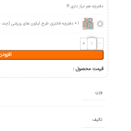
آسیب شناسی و حرکات اصلاحی
دفترچه هم نیاز داری !!!
حرکت شناسی و بیومکانیک
ورزشی
دفترچه
1
×
دفترچه فانتزی طرح آیکون های ورزشی (چند ج
ن
فانتزی
طرح
آیکون
های
افزودن
ورزشی
(چند
جلدی)
قیمت محصول :
وزن
تالیف