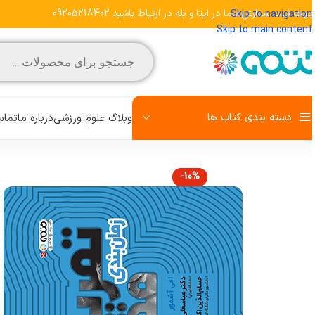
هت ثبت سفارش باما در ایتا و بله در ارتباط باشید 09205218402
Skip to navigation
Skip to main content
دسته بندی کتاب ها
وبلاگ علوم ورزشی
درباره ما
تماس 
-10%
مشاهده تمامی کتاب‌ها
علم تمرین
روش تحقیق
رفتار حرکتی
زبان تخصصی
کودک و ورزش
آمادگی جسمانی