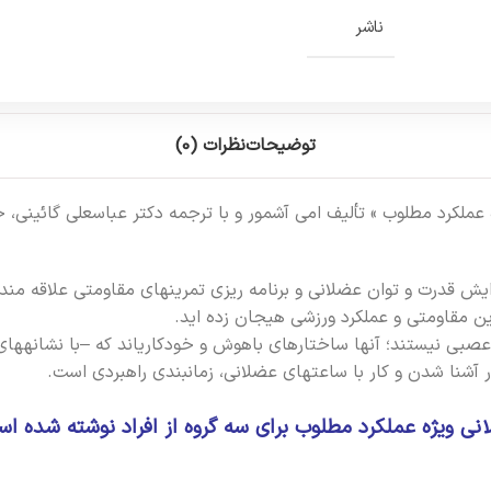
ناشر
توضیحات
نظرات (0)
ايش قدرت و توان عضلاني و برنامه ريزي تمرينهاي مقاومتي علاقه مند
 مقاومتي و عملکرد ورزشي هيجان زده ايد.
عصبي نيستند؛ آنها ساختارهاي باهوش و خودکارياند که –با نشانهها
 آشنا شدن و کار با ساعتهاي عضلاني، زمانبندي راهبردي است.
ی ویژه عملکرد مطلوب براي سه گروه از افراد نوشته شده اس