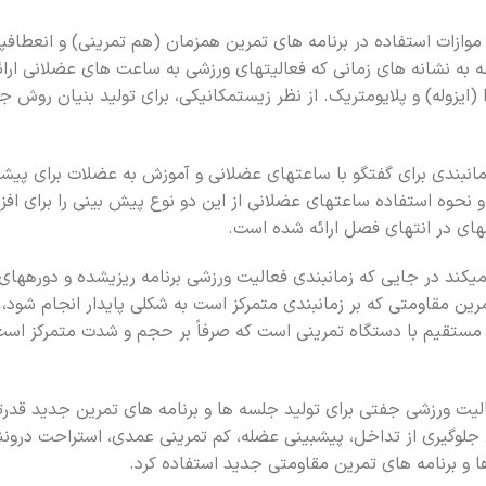
ه موازات استفاده در برنامه هاي تمرين همزمان (هم تمريني) و انعط
ه به نشانه هاي زماني که فعاليتهاي ورزشي به ساعت هاي عضلاني ار
جزا (ايزوله) و پلايومتريک. از نظر زيستمکانيکي، براي توليد بنيان رو
از زمانبندي براي گفتگو با ساعتهاي عضلاني و آموزش به عضلات براي پي
وه استفاده ساعتهاي عضلاني از اين دو نوع پيش بيني را براي افزا
هاي در انتهاي فصل ارائه شده است.
وري ميکند در جايي که زمانبندي فعاليت ورزشي برنامه ريزيشده و دورهه
ين مقاومتي که بر زمانبندي متمرکز است به شکلي پايدار انجام شود، 
تقيم با دستگاه تمريني است که صرفاً بر حجم و شدت متمرکز است ک
د استفاده در روش فعاليت ورزشي جفتي براي توليد جلسه ها و برنامه هاي تمرين 
 جلوگيري از تداخل، پيشبيني عضله، کم تمريني عمدي، استراحت درونن
 و برنامه هاي تمرين مقاومتي جديد استفاده کرد.