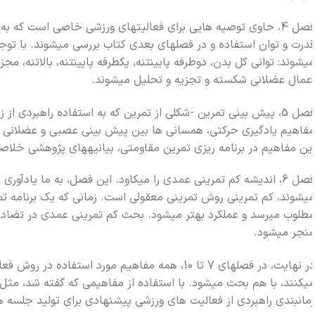
فصل 4، حاوي توصيه هايي براي فعاليتهاي ورزشي خاصي است که ب
درت و توان استفاده و در فصلهاي بعدي کتاب بررسي ميشوند. با توج
يشوند: تواني کل بدن، دوطرفه پايينتنه، يکطرفه پايينتنه، بالاتنه، م
عمال عضلاني شکسته و تجزيه و تحليل ميشوند.
فصل 5، پيش بيني تمرين -شکلي از تمرين که به استفاده راهبردي 
فاهيم يادگيري حرکتي، همساني ها بين پيش بيني عصبي و عضلاني و نح
ين مفاهيم در برنامه ريزي تمرين مقاومتي، بيانيههاي پژوهشي خلاص
فصل 6، انديشه کم تمريني عمدي را ميکاود. اين فصل، به ما يادآ
يشوند، کم تمريني روش تمريني معقولي است. زماني که يک برنامه تمر
طلوب ميرسد و عملکرد بهتر ميشود. بحث کم تمريني عمدي در تضاد مس
نجر ميشود.
در نهايت، در فصلهاي 7 تا 10، همه مفاهيم مور
يکنند، با هم بحث ميشود. با استفاده از مفاهيمي که گفته شد، مثل
مانبندي راهبردي از فعاليت هاي ورزشي پيشنهادي براي توليد جلسه ها