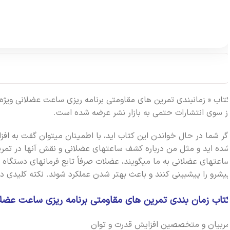
ز سوی انتشارات حتمی به بازار نشر عرضه شده است.
گر شما در حال خواندن اين کتاب ايد، با اطمينان ميتوان گفت به افز
ده ايد و مثل من درباره کشف ساعتهاي عضلاني و نقش آنها در تمرين
اعتهاي عضلاني به ما ميگويند، عضلات صرفاً تابع فرمانهاي دستگاه 
يشرو را پيشبيني کنند و باعث بهتر شدن عملکرد شوند. نکته کليدي در
تاب زمان بندی تمرین های مقاومتی برنامه ریزی ساعت عضلان
ربيان و متخصصين افزايش قدرت و توان