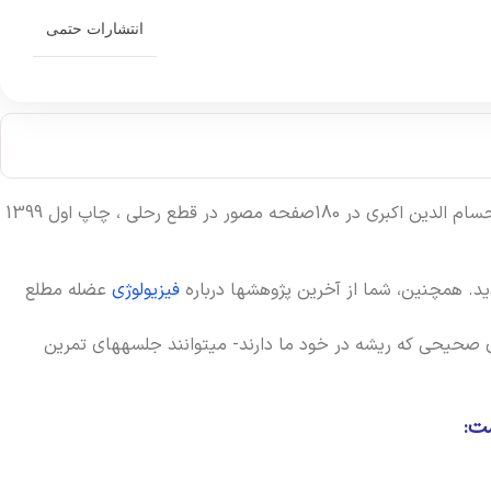
انتشارات حتمی
کتاب « زمانبندی تمرین های مقاومتی برنامه ریزی ساعت عضلانی ویژه عملکرد مطلوب » تألیف امی آشمور و با ترجمه دکتر عباسعلی گائینی، حسام الدین اکبری در 180صفحه مصور در قطع رحلی ، چاپ اول 1399
يد. همچنين، شما از آخرين پژوهشها درباره
فيزيولوژي
عضله مطلع
ي صحيحي که ريشه در خود ما دارند- ميتوانند جلسههاي تمرين
ت: