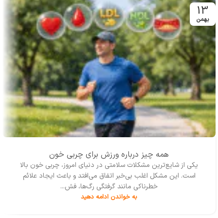
کتاب‌هاي حوزه‌ي تربيت بدني و
13
ورزش و تندرستي پرداخته است.
بهمن
ويراستاري و صفحه‌بندي کتاب
توسط افراد متخصص انجام
شده و خوانندگان را در درک
مفاهيم با مشکل مواجه نمي‌کند.
در پايان اميدواريم با استفاده از
مطالب اين کتاب و معرفي آن به
دوستان و آشنايان خود شاهد
سطح بالاتري از سلامت در
جامعه باشيم.
همه چیز درباره ورزش برای چربی خون
یکی از شایع‌ترین مشکلات سلامتی در دنیای امروز، چربی خون بالا
است. این مشکل اغلب بی‌خبر اتفاق می‌افتد و باعث ایجاد علائم
خطرناکی مانند گرفتگی رگ‌ها، فش...
به خواندن ادامه دهید