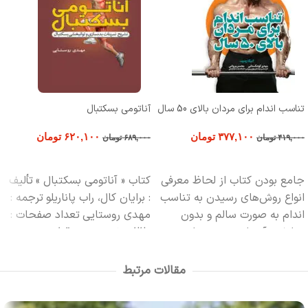
تناسب اندام برای مردان بالای 50 سال
آناتومی بسکتبال
۳۷۷,۱۰۰
تومان
۶۲۰,۱۰۰
تومان
۴۱۹,۰۰۰
تومان
۶۸۹,۰۰۰
تومان
افزودن به سبد خرید
افزودن به سبد خرید
جامع بودن کتاب از لحاظ معرفي
کتاب « آناتومی بسکتبال »
تألیف
انواع روش‌هاي رسيدن به تناسب
: برایان کال، راب پاناریلو
ترجمه :
اندام به صورت سالم و بدون
مهدی روستایی
تعداد صفحات :
عوارض، آن را به منبع مناسبي
220 صفحه مصور
قطع : وزیری
براي افراد تبديل کرده است. کار
چاپ : سوم 1399
ناشر : انتشارات
نشر کتاب را انتشارات حتمي
حتمی
مقالات مرتبط
متقبل شد که در ساليان گذشته
با تلاشي قابل تحسين به نشر