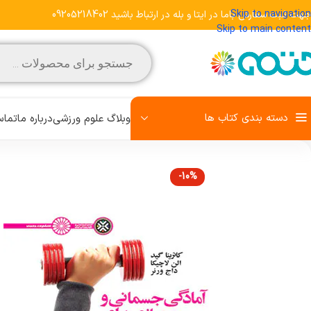
Skip to navigation
جهت ثبت سفارش باما در ایتا و بله در ارتباط باشید 09205218402
Skip to main content
دسته بندی کتاب ها
وبلاگ علوم ورزشی
درباره ما
تماس
-10%
مشاهده تمامی کتاب‌ها
علم تمرین
روش تحقیق
رفتار حرکتی
زبان تخصصی
کودک و ورزش
آمادگی جسمانی