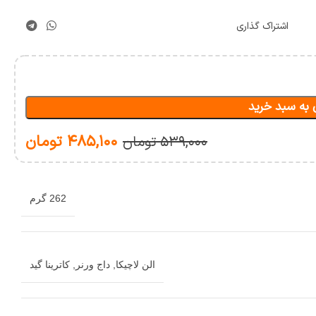
اشتراک گذاری
 به سبد خرید
۴۸۵,۱۰۰
تومان
۵۳۹,۰۰۰
تومان
262 گرم
الن لاچیکا
,
داج ورنر
,
کاترینا گید