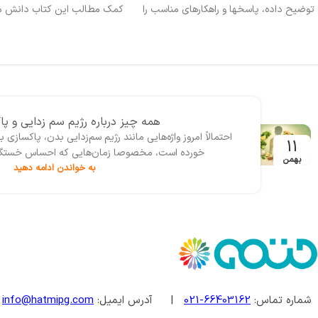
توضيح داده، پاسخ­ها و راهکار­هاي مناسب را
كمك مطالب اين كتاب دانش مرب
به شما ارائه دهد. اميد است مطالعه اين کتاب
افزايش دهيد و دانسته هاي پيش
نقش موثري در ارتقاء حرفه‏‏اي ‏‏‏‏شما مربيان
مرور كنيد. اما، اگر مربي باشگاهي
گرامي باشد.
نوجوانان (در رشته هاي ورزشي
هستيد، خواندن اين كتاب را بويژ
توصيه ميکنم.
همه چیز درباره رژیم سم زدایی و پ
احتمالاً امروز واژه‌‌هایی مانند رژیم سم‌زدایی بدن، پاکساز
11
خورده است، مخصوصا زمان‌هایی که احساس خستگی، س
بهمن
به خواندن ادامه دهید
شماره تماس:
66403162-021
| آدرس ایمیل:
info@hatmipg.com