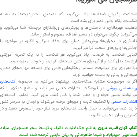
شجاعت پذیرش ضعف‌ها: یاد می‌گیرید که تصدیق محدودیت‌ها نه نشانه
شکست، بلکه اولین قدم برای رشد است.
ذهنیت قهرمانان: با داستان‌ها و رویکردهای ورزشکاران برجسته آشنا می‌شوید و
می‌آموزید چگونه می‌توان در مسیر اهداف، مقاوم و استوار ماند.
تاب‌آوری در بحران‌ها: روش‌هایی عملی برای حفظ تمرکز و انگیزه در مواجهه با
چالش‌ها و روزهای سخت فرا می‌گیرید.
تبدیل شکست به فرصت: یاد می‌گیرید هر شکست را به یک تجربه آموزشی
ارزشمند بدل کنید و از آن برای ساختن نسخه‌ای قوی‌تر از خودتان بهره ببرید.
برنامه‌ریزی برای پیشرفت مستمر: راهکارهایی علمی برای توسعه مهارت‌های ذهنی،
هیجانی و بدنی به دست خواهید آورد.
اگر به موضوعات مشابه علاقه‌مندید، پیشنهاد می‌کنیم به مجموعه
کتاب‌های
روانشناسی ورزشی
در فروشگاه انتشارات حتمی سر بزنید و منابع دیگری را که
می‌توانند مسیر حرفه‌ای و ذهنی شما را غنی کنند، مرور کنید. تمامی کتاب‌های
نتشارات حتمی
با تخفیف ثابت و دوره‌ای عرضه می‌شوند و ارسال به سراسر کشور
دارند. شما می‌توانید با خیال راحت کتاب‌های مورد نیاز خود را سفارش دهید و در
کمترین زمان تحویل بگیرید.
تاب توان قدرت درون
به قلم جک لافورت تالیف و توسط سحر هرسجیان، میلاد
اسماعیلی حیدرآباد و شیما طاهرخانی به زبان فارسی ترجمه شده است.