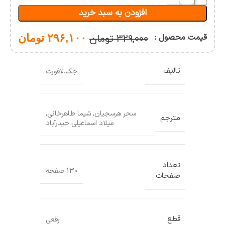
های
افزودن به سبد خرید
ورزشی
(چند
جلدی)
قیمت محصول :
۲۹۶,۱۰۰
تومان
۳۲۹,۰۰۰
تومان
تالیف
جک.لافورت
سحر هرسجیان
,
شیما طاهرخانی
,
مترجم
میلاد اسماعیلی حیدرآباد
تعداد
130 صفحه
صفحات
قطع
رقعی