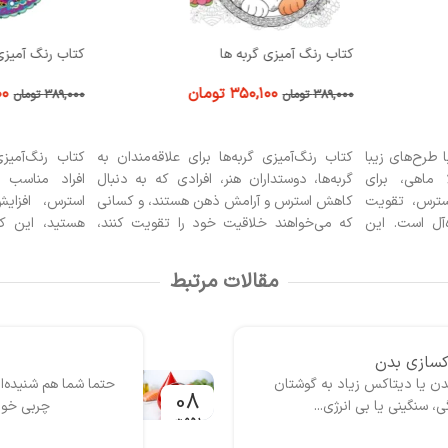
کتاب رنگ آمیزی گربه ها
کتاب رنگ آمیزی
۳۵۰,۱۰۰
تومان
۰۰
۳۸۹,۰۰۰
تومان
۳۸۹,۰۰۰
تومان
افزودن به سبد خرید
افزودن به سبد
 طرح‌های زیبا
کتاب رنگ‌آمیزی گربه‌ها برای علاقه‌مندان به
کتاب رنگ‌آمیزی
 ماهی، برای
گربه‌ها، دوستداران هنر، افرادی که به دنبال
افراد مناسب 
سترس، تقویت
کاهش استرس و آرامش ذهن هستند، و کسانی
استرس، افزای
‌آل است. این
که می‌خواهند خلاقیت خود را تقویت کنند،
هستید، این کت
نی از کودکان
مناسب است. همچنین، نوجوانان و بزرگسالانی
برای هنردوستان،
 که علاقه‌مند
که از رنگ‌آمیزی و طراحی لذت می‌برند،
و نوجوانانی که
مقالات مرتبط
 طبیعی دریا
می‌توانند تجربه‌ای الهام‌بخش و آرامش‌بخش
آرامش برسند و
با این کتاب داشته باشند.
کنند.
اکسازی بدن
ی بدن یا دیتاکس زیاد به گوشتان
حتما شما هم شنیده‌ای
08
نگینی یا بی انرژی...
چربی خون
بهمن