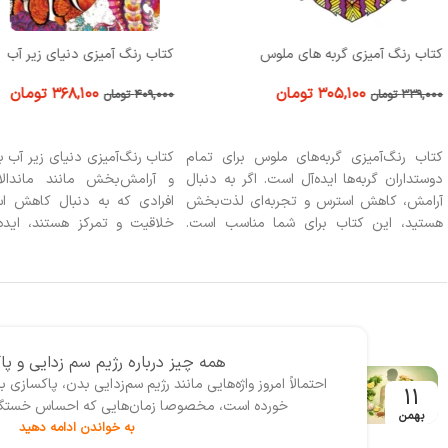
کتاب رنگ آمیزی گربه های ملوس
کتاب رنگ آمیزی دنیای زیر آب
۳۰۵,۱۰۰
تومان
۳۶۸,۱۰۰
تومان
۳۳۹,۰۰۰
تومان
۴۰۹,۰۰۰
تومان
افزودن به سبد خرید
افزودن به سبد خرید
کتاب رنگ‌آمیزی گربه‌های ملوس برای تمام
کتاب رنگ‌آمیزی دنیای زیر آب با
دوستداران گربه‌ها ایده‌آل است. اگر به دنبال
و آرامش‌بخش مانند ماندالا
آرامش، کاهش استرس و تجربه‌ای لذت‌بخش
افرادی که به دنبال کاهش ا
هستید، این کتاب برای شما مناسب است.
خلاقیت و تمرکز هستند، ایده
کودکان، نوجوانان و بزرگسالان می‌توانند با
کتاب مناسب تمامی گروه‌های س
رنگ‌آمیزی طرح‌های متنوع گربه‌ها، خلاقیت
تا بزرگسالان است و برای کسانی
خود را تقویت کرده و لحظات آرامش‌بخشی را
به هنر رنگ‌آمیزی و دنیای
تجربه کنند.
می‌باشند، گزینه‌ای عالی است.
همه چیز درباره رژیم سم زدایی و پ
احتمالاً امروز واژه‌‌هایی مانند رژیم سم‌زدایی بدن، پاکساز
11
خورده است، مخصوصا زمان‌هایی که احساس خستگی، س
بهمن
به خواندن ادامه دهید