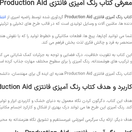
عرفی کتاب رنگ آمیزی فانتزی Production Aid
تاب رنگ آمیزی فانتزی Production Aid
گردآوری شده توسط راضیه امیری از
انتش
نده ها، ماشین آلات و وسایل تولیدی است که در قالب طرح های تخیلی و تزئینی ب
ما می توانید آچارها، پیچ ها، قطعات مکانیکی و خطوط تولید را که با نقوش هند
نحصر به فرد و چالش فکری لذت بخش فراهم می کند.
ین کتاب به تقویت خلاقیت، درک فضایی و توجه به جزئیات کمک شایانی می کن
 ترکیب های هوشمندانه، رنگ آمیزی را برای سطوح مختلف مهارت جذاب کرده اس
اب رنگ آمیزی فانتزی Production Aid هدیه ای ایده آل برای مهندسان، دانشجویان فنی، علاقه مندان به مکانیک و هر کسی که از زیبایی شناسی فرم های صنعتی لذت می برد، محسوب می شود.
اربرد و هدف کتاب رنگ آمیزی فانتزی Production Aid
دف این کتاب، دگرگون کردن نگاه معمول به دنیای خشک و کاربردی ابزار و تولید،
ند. رنگ آمیزی این طرح ها می تواند درک بهتری از اشکال و کارکرد اجسام مکا
دف دیگر، ارائه یک سرگرمی آموزشی غیرمستقیم و تشویق نگاه هنرمندانه به مح