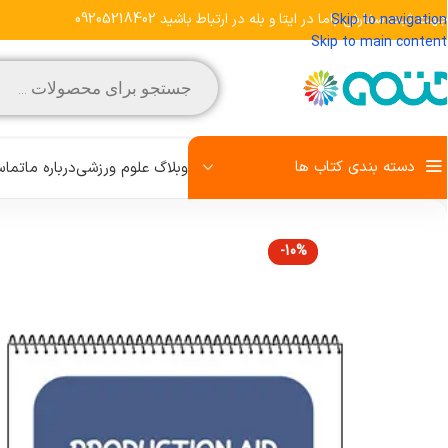
هت ثبت سفارش باما در ایتا و بله در ارتباط باشید 09205218402
Skip to navigation
Skip to main content
دسته بندی کتاب ها
وبلاگ علوم ورزشی
درباره ما
تماس
-10%
مشاهده تمامی کتاب‌ها
علم تمرین
روش تحقیق
رفتار حرکتی
زبان تخصصی
کودک و ورزش
آمادگی جسمانی