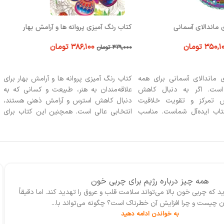
 ماندالای آسمانی
کتاب رنگ آمیزی پروانه ها و آرامش بهار
۳۵۰,۱
تومان
۳۸۶,۱۰۰
تومان
۴۲۹,۰۰۰
تومان
 خرید
افزودن به سبد خرید
 ماندالای آسمانی برای همه
کتاب رنگ آمیزی پروانه ها و آرامش بهار برای
است. اگر به دنبال کاهش
علاقه‌مندان به هنر، طبیعت و کسانی که به
ش تمرکز و تقویت خلاقیت
دنبال کاهش استرس و آرامش ذهنی هستند،
اب ایده‌آل شماست. مناسب
انتخابی عالی است. همچنین این کتاب برای
 دوستداران ماندالا، بزرگسالان
کودکان جهت تقویت خلاقیت و تمرکز و برای
 می‌خواهند با رنگ‌آمیزی به
کسانی که به دنبال الهام از بهار و زیبایی‌های
 لحظاتی لذت‌بخش را تجربه
طبیعت می‌باشند، مناسب است.
همه چیز درباره‌ رژیم برای چربی خون
د که چربی‌ خون بالا می‌تواند سلامت قلب و عروق را تهدید کند. اما دقیقاً
 چیست و چرا افزایش آن خطرناک است؟ چگونه می‌تواند با...
به خواندن ادامه دهید