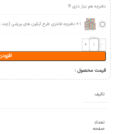
آسیب شناسی و حرکات اصلاحی
دفترچه هم نیاز داری !!!
حرکت شناسی و بیومکانیک
ورزشی
دفترچه
1
×
دفترچه فانتزی طرح آیکون های ورزشی (چند 
ن
فانتزی
طرح
آیکون
های
افزودن
ورزشی
(چند
جلدی)
قیمت محصول :
تالیف
تعداد
صفحه