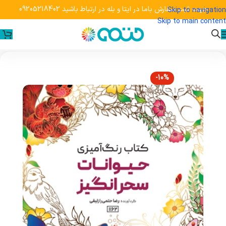
جهت ثبت سفارش باما در ایتا و بله در ارتباط باشید 09205218402
Skip to navigation
Skip to main content
-10%