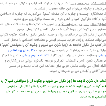
فاوت نگرانی و اضطراب:
درک می‌کنید چگونه اضطراب و نگرانی در هم تنیده
می‌شوند و چگونه می‌توان این حلقه معیوب را شکست.
اجعه‌انگاری چیست و چگونه با آن مقابله کنیم؟:
می‌آموزید که چگونه از «ساختن
کوه از کاه» جلوگیری کنید و ذهن خود را به سمت واقع‌گرایی سوق دهید.
ستراتژی‌های عملی برای توقف نگرانی:
تمرین‌ها، تکنیک‌ها و مداخلات ذهنی که
به‌طور علمی اثربخشی آن‌ها تأیید شده برای غلبه بر نگرانی‌های مزمن.
گاهی از تأثیر نگرانی بر سلامت روان و جسم:
نگاهی دقیق به اینکه چگونه نگرانی
می‌تواند عملکرد روزانه، خواب، سیستم ایمنی و تعاملات اجتماعی را مختل کند.
اگر
کتاب دل نگران فاجعه ها (چرا نگران می شویم و چگونه آن را متوقفش کنیم؟)
برایتان مفید است، پیشنهاد می‌کنیم سری به مجموعه
کتاب‌های روانشناسی
ورزشی
و سلامت ذهنی نیز بزنید. این آثار از
انتشارات علوم ورزشی
حتمی با تمرکز
بر عملکرد ذهن، کنترل اضطراب، تمرکز و توسعه تاب‌آوری روانی در ورزشکاران و
افراد فعال، می‌توانند مکمل خوبی برای مطالعه این کتاب باشند و در مسیر
ذهن‌آگاهی و آرامش درونی همراهتان شوند.
کتاب دل نگران فاجعه ها (چرا نگران می شویم و چگونه آن را متوقفش کنیم؟)
به
قلم گراهام دیوی تالیف شده همچنین ترجمه کتاب به قلم دکتر علی ابراهیمی،
مهدی طالبی، مهدی عبدالهی فلاحی و ویراستاری علمی آن به دست دکتر علی
ابراهیمی بوده است.