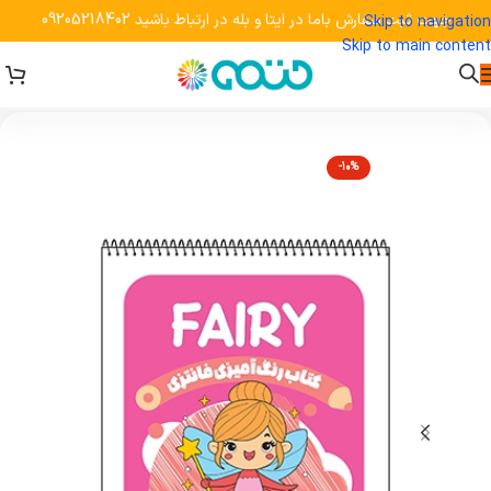
جهت ثبت سفارش باما در ایتا و بله در ارتباط باشید 09205218402
Skip to navigation
Skip to main content
-10%