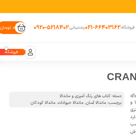
0920-5218402
021-66403162
۰
تومان
فروشگاه:
پشتیبانی:
فروشگاه
 برای
دسته:
کتاب های رنگ آمیزی و ماندالا
ا و
برچسب:
ماندالا آسان
,
ماندالا حیوانات
,
ماندالا کودکان
ری
رد
سب
وش