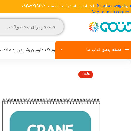
Skip to navigation
جهت ثبت سفارش باما در ایتا و بله در ارتباط باشید 09205218402
Skip to main content
دسته بندی کتاب ها
وبلاگ علوم ورزشی
درباره ما
تماس
-10%
مشاهده تمامی کتاب‌ها
علم تمرین
روش تحقیق
رفتار حرکتی
زبان تخصصی
کودک و ورزش
آمادگی جسمانی