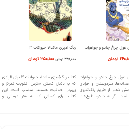
 غول چراغ جادو و جواهرات
رنگ آمیزی ماندالا حیوانات 3
۲۶۰,۱
تومان
۳۵۰,۱۰۰
تومان
۳۸۹,۰۰۰
تومان
 خرید
افزودن به سبد خرید
ی غول چراغ جادو و جواهرات
کتاب رنگ‌آمیزی ماندالا حیوانات 3 برای افرادی
سانه‌ها، هنردوستان و افرادی
که به دنبال کاهش استرس، تقویت تمرکز و
امش ذهنی از طریق رنگ‌آمیزی
پرورش خلاقیت هستند، مناسب است. این
 است. اگر به جادو، طرح‌های
کتاب برای کسانی که به هنر درمانی و
ای خیال‌انگیز علاقه دارید یا
فعالیت‌های آرامش‌بخش علاقه دارند، گزینه‌ای
قیت خود را تقویت کنید، این
عالی محسوب می‌شود. علاقه‌مندان به ماندالا
لی برای شما خواهد بود.
و رنگ‌آمیزی از این اثر بهره‌مند خواهند شد.