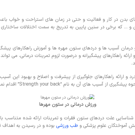
اي بدن در کار و فعاليت و حتي در زمان هاي استراحت و خواب ب
 … که برخي در سنين پايين به تدريج به سمت اختلالات ساختاري و
ينه تشخيص و درمان آسيب ها و دردهاي ستون مهره ها و آموزش راهکارهاي 
رائه راهکارهاي پيشگيرانه و درصورت لزوم تمرينات درماني، مي تواند
.
رد و ارائه راهکارهاي جلوگيري از پيشرفت و اصلاح و بهبود اين آسي
آن به نام “Strength your back” اقدام نماييم.
ورزش درمانی در ستون مهرها
ناسايي علت دردهاي ستون فقرات و تمرينات ارائه شده متناسب با در
نش آموختگان علوم پزشکي و
طب ورزشي
بوده و در رسيدن به اهداف ت