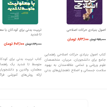
اصول بنیادی حرکات اصلاحی
تربیت بدنی برای کودکان با مع
تا شدید
۸۶۳,۱۰۰
تومان
۹۵۹,۰۰۰
تومان
۶۰۲,۱۰۰
تومان
۶۶۹,۰۰۰
تومان
افزودن به سبد خرید
افزودن به سبد خرید
کتاب اصول بنیادی حرکات اصلاحی راهنمایی
کتاب تربیت بدنی برای کودکا
جامع برای دانشجویان، مربیان، متخصصان
متوسط تا شدید یک راهنمای
علوم ورزشی و تمامی علاقه‌مندان به بهبود
معلمان، والدین و دانشجویا
سلامت جسمانی و اصلاح ناهنجاری‌های بدنی
ارائه روش‌های آموزشی فرا
است. این کتاب اصول علمی و عملی حرکات
تربیت‌بدنی می‌پردازد. این کتا
اصلاحی را ارائه می‌دهد و به موضوعاتی چون
طراحی محیط‌های سازگارانه، به
پیشگیری از آسیب‌ها، بهبود وضعیت بدنی، و
اجتماعی و جسمی کودکان با نی
ارتقای عملکرد فیزیکی می‌پردازد، و منبعی
شکستن دیوارهای تبعیض، رویک
ارزشمند برای درک و اجرای تکنیک‌های اصلاحی
در آموزش و ورزش ارائه می‌دهد.
به‌شمار می‌آید.