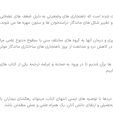
اعث شده است که ناهنجاري هاي وضعيتي به دليل ضعف هاي عضلاني
 تغيير شکل هاي ماندگار دراستخوان ها و ستون مهره ها مي شوند،
پيشگيري و درمان آنها به گروه هاي مختلف سني با سطوح متنوع علمي مرا
 در کاهش درد و ممانعت از بروز ناهنجاري هاي ساختاري ماندگار موثر
ب ها برآن شديم تا در ورود به صحنه و عرضه ترجمه يکي از کتاب هاي
دها با توصيه هاي ايمني انتهاي کتاب، ميتواند رهگشاي بيماران با
حصيلي و ارتقاي دانش آنان، يک همراه علمي و عملي مطمئن باشد.