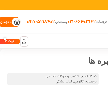
0920-5218402
021-66403162
۰
تومان
فروشگاه:
پشتیبانی:
فروشگاه
ه ها
دسته:
آسیب شناسی و حرکات اصلاحی
برچسب:
آناتومی
,
کتاب پزشکی