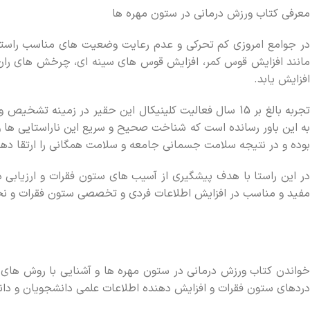
معرفی کتاب ورزش درمانی در ستون مهره ها
در جوامع امروزي کم تحرکي و عدم رعايت وضعيت هاي مناسب راست
مانند افزايش قوس کمر، افزايش قوس هاي سينه اي، چرخش هاي ران و
افزايش يابد.
تجربه بالغ بر 15 سال فعاليت کلينيکال اين حقير در زم
به اين باور رسانده است که شناخت صحيح و سريع اين ناراستايي ها و ا
بوده و در نتيجه سلامت جسماني جامعه و سلامت همگاني را ارتقا دهد
در اين راستا با هدف پيشگيري از آسيب هاي ستون فقرات و ارزيابي د
مفيد و مناسب در افزايش اطلاعات فردي و تخصصي ستون فقرات و نحوه پيشگيري از آسيب هاي 
خواندن کتاب ورزش درمانی در ستون مهره ها و آشنايي با روش هاي ش
دردهاي ستون فقرات و افزايش دهنده اطلاعات علمي دانشجويان و دا