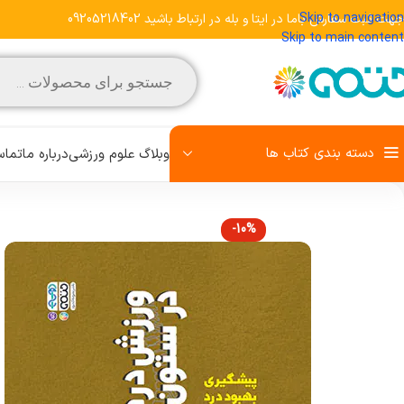
Skip to navigation
جهت ثبت سفارش باما در ایتا و بله در ارتباط باشید 09205218402
Skip to main content
دسته بندی کتاب ها
وبلاگ علوم ورزشی
درباره ما
تماس
-10%
مشاهده تمامی کتاب‌ها
علم تمرین
روش تحقیق
رفتار حرکتی
زبان تخصصی
کودک و ورزش
آمادگی جسمانی