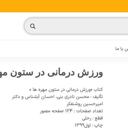
 با ما
ورزش درمانی در ستون مهر
کتاب «ورزش ‏درمانی در ستون مهره ‏ها »
نسیم
تألیف : محسن نادری بنی، احسان آبشناس و دکتر
تغذیه ورزشی
امیرحسین روشن‏فکر
تعداد صفحات : 124 صفحه مصور
مدیریت ورزشی
قطع : رحلی
چاپ : اول1399