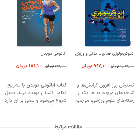
اندوکرینولوژی فعالیت بدنی و ورزش
آناتومی دویدن
۹۶۲,۱۰۰
تومان
۶۵۶,۱۰۰
تومان
۱,۰۶۹,۰۰۰
تومان
۷۲۹,۰۰۰
تومان
افزودن به سبد خرید
افزودن به سبد خرید
گسترش روز افزون گرایش‌ها و
کتاب آناتومی دویدن
با تشریح
شاخه‌های مربوط به هر یک از
تکامل انسان دونده دریک فصل
رشته‌های علوم ورزشی، موجب
شروع می‌شود و سعی بر آن دارد
افزایش نیاز علمی اساتید،
تا دوندگان را درباره چرایی و
دانشجویان، ورزشکاران، مربیان و
چگونگی عملکرد بدن در زمان
دست‌اندرکاران درگیر در حیطه
دویدن آشنا نماید.
مقالات مرتبط
ورزش و فعالیت‌بدنی در هر