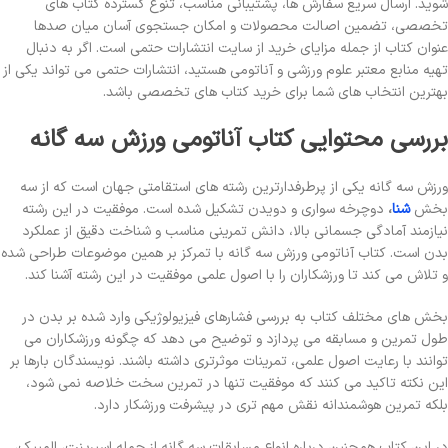
شوید. ارسال سریع سفارش ها، پشتیبانی مناسب، تنوع گسترده کتاب های
تخصصی، تضمین اصالت محصولات و امکان جستجوی آسان میان صدها
عنوان کتاب از جمله مزایای خرید از سایت انتشارات حتمی است. اگر به دنبال
تهیه منابع معتبر علوم ورزشی و آناتومی هستید، انتشارات حتمی می تواند یکی از
بهترین انتخاب های شما برای خرید کتاب های تخصصی باشد.
بررسی محتوایی کتاب آناتومی ورزش سه گانه
ورزش سه گانه یکی از پرطرفدارترین رشته های استقامتی جهان است که از سه
بخش
شنا
،
دوچرخه سواری و دویدن تشکیل شده است. موفقیت در این رشته
نیازمند آمادگی جسمانی بالا، دانش تمرینی مناسب و شناخت دقیق از عملکرد
بدن است. کتاب آناتومی ورزش سه گانه با تمرکز بر همین موضوعات طراحی شده
و تلاش می کند تا ورزشکاران را با اصول علمی موفقیت در این رشته آشنا کند.
بخش های مختلف کتاب به بررسی فشارهای فیزیولوژیکی وارد شده بر بدن در
طول تمرین و مسابقه می پردازد و توضیح می دهد که چگونه ورزشکاران می
توانند با رعایت اصول علمی، تمرینات موثرتری داشته باشند. نویسندگان بارها بر
این نکته تاکید می کنند که موفقیت تنها در تمرین سخت خلاصه نمی شود،
بلکه تمرین هوشمندانه نقش مهم تری در پیشرفت ورزشکار دارد.
در این کتاب همچنین درباره انواع مسابقات سه گانه از جمله اسپرینت، المپیک،