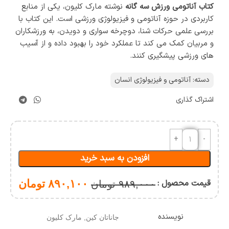
کتاب آناتومی ورزش سه گانه
نوشته مارک کلیون، یکی از منابع
کاربردی در حوزه آناتومی و فیزیولوژی ورزشی است. این کتاب با
بررسی علمی حرکات شنا، دوچرخه سواری و دویدن، به ورزشکاران
و مربیان کمک می کند تا عملکرد خود را بهبود داده و از آسیب
های ورزشی پیشگیری کنند.
دسته:
آناتومی و فیزیولوژی انسان
اشتراک گذاری
افزودن به سبد خرید
قیمت محصول :
۸۹۰,۱۰۰
تومان
۹۸۹,۰۰۰
تومان
نویسنده
ﺟﺎﻧﺎﺗﺎن ﮐﯿﻦ
,
ﻣﺎرک ﮐﻠﯿﻮن