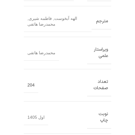
اﻟﻬﻪ آﺑﺨﻮﺳﺖ
,
ﻓﺎﻃﻤﻪ ﺷﯿﺮی
,
مترجم
ﻣﺤﻤﺪرﺿﺎ ﻫﺎﺗﻔﯽ
ویراستار
ﻣﺤﻤﺪرﺿﺎ ﻫﺎﺗﻔﯽ
علمی
تعداد
204
صفحات
نوبت
اول 1405
چاپ