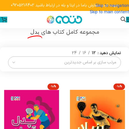
جهت ثبت سفارش باما در ایتا و بله در ارتباط باشید 09205218402
Skip to navigation
Skip to main content
خانه
»
محصولات برچسب خورده "پدل"
مجموعه کامل کتاب های
پدل
نمایش دهید
12
16
24
-10%
-10%