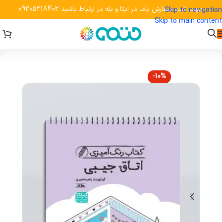
جهت ثبت سفارش باما در ایتا و بله در ارتباط باشید 09205218402
Skip to navigation
Skip to main content
-10%