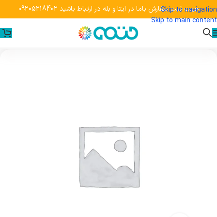
جهت ثبت سفارش باما در ایتا و بله در ارتباط باشید 09205218402
Skip to navigation
Skip to main content