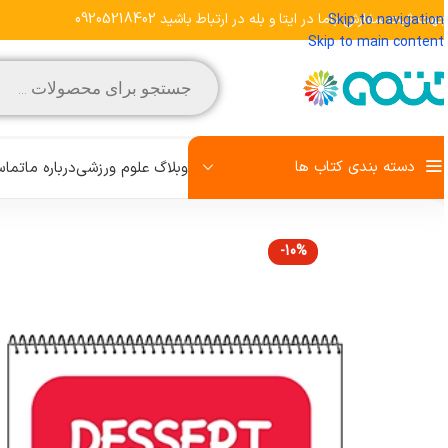
هت ثبت سفارش باما در ایتا و بله در ارتباط باشید 09205218402
Skip to navigation
Skip to main content
دسته بندی کتاب ها
وبلاگ علوم ورزشی
درباره ما
تماس 
-10%
مشاهده تمامی کتاب‌ها
علم تمرین
روش تحقیق
رفتار حرکتی
زبان تخصصی
کودک و ورزش
آمادگی جسمانی