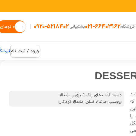
0920-5218402
021-66403162
۰
تومان
فروشگاه:
پشتیبانی:
ورود / ثبت نام
فروشگاه
 شاد
دسته:
کتاب های رنگ آمیزی و ماندالا
ه
برچسب:
ماندالا آسان
,
ماندالا کودکان
ین
را
ل
ی