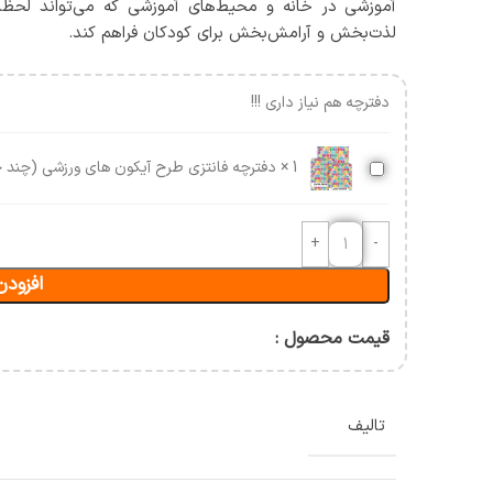
آسیب شناسی و حرکات اصلاحی
آموزشی در خانه و محیط‌های آموزشی که می‌تواند لحظات
لذت‌بخش و آرامش‌بخش برای کودکان فراهم کند.
حرکت شناسی و بیومکانیک
ورزشی
ن
دفترچه هم نیاز داری !!!
دفترچه
1
×
دفترچه فانتزی طرح آیکون های ورزشی (چند ج
فانتزی
طرح
آیکون
های
افزودن
ورزشی
(چند
جلدی)
قیمت محصول :
تالیف