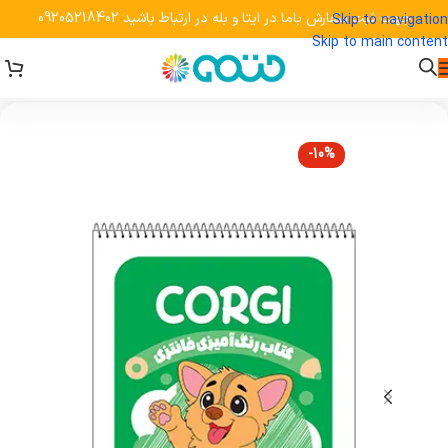
جهت ثبت سفارش باما در ایتا و بله در ارتباط باشید 09205218402
Skip to navigation
Skip to main content
-10%