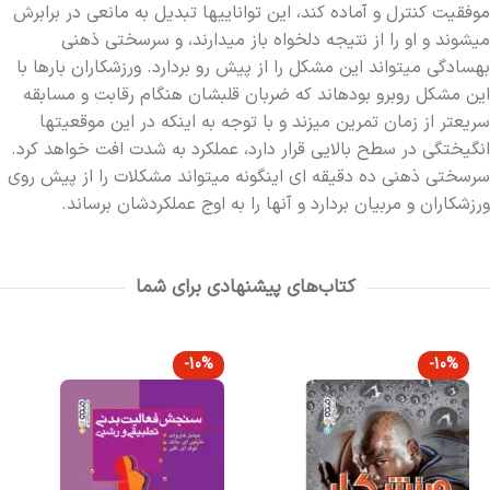
موفقيت کنترل و آماده کند، اين تواناييها تبديل به مانعي در برابرش
ميشوند و او را از نتيجه دلخواه باز ميدارند، و سرسختي ذهني
بهسادگي ميتواند اين مشکل را از پيش رو بردارد. ورزشکاران بارها با
اين مشکل روبرو بودهاند که ضربان قلبشان هنگام رقابت و مسابقه
سريعتر از زمان تمرين ميزند و با توجه به اينکه در اين موقعيتها
انگيختگي در سطح بالايي قرار دارد، عملکرد به شدت افت خواهد کرد.
سرسختي ذهني ده دقيقه اي اينگونه ميتواند مشکلات را از پيش روي
ورزشکاران و مربيان بردارد و آنها را به اوج عملکردشان برساند.
کتاب‌های پیشنهادی برای شما
-10%
-10%