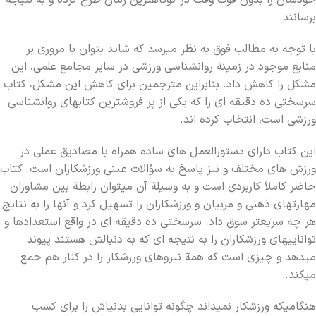
خودشان را بدون فوت وقت در کوتاهترين زمان طرح کرده و به نتيجه
برسانند.
با توجه به مطالب فوق به نظر ميرسد که شايد بتوان با مروري بر
منابع موجود در زمينة روانشناسي ورزشي در ساير مجامع علمي، اين
مشکل را کاهش داد. بنابراين مترجمين براي کاهش اين مشکل، کتاب
سرسختي ده دقيقه اي را که يکي از پر فروشترين کتابهاي روانشناسي
ورزشي است، انتخاب کرده
اند.
اين کتاب داراي دستورالعمل هاي ساده همراه با مصاديق عملي در
ورزش هاي مختلف و نيز پاسخ به سؤالات عيني ورزشکاران است. کتاب
حاضر کاملاً کاربردي است و به وسيلة آن ميتوان رابطة بين مشاوران
مهارتهاي ذهني و مربيان و ورزشکاران را تسهيل کرد و آنها را به نتايج
هر چه سريعتر سوق داد. سرسختي ده دقيقه اي در واقع استعدادها و
تواناييهاي ورزشکاران را به نتيجه اي که به دنبالش هستند پيوند
ميدهد و چيزي است که همة نيروهاي ورزشکار را در کنار هم جمع
ميکند.
هنگاميکه ورزشکار نميداند چگونه توانايي بدنياش را براي کسب