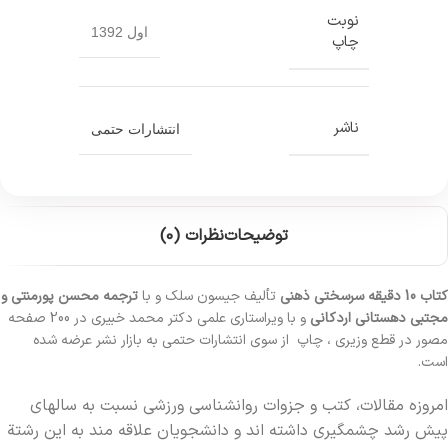
نوبت
اول 1392
چاپ
ناشر
انتشارات حتمی
توضیحات
نظرات (0)
کتاب 10 دقیقه سرسختی ذهنی
تألیف جیسون سلک و با
ترجمه محسن پورمنتی و
مجتبی دهستانی اردکانی
و با ویراستاری علمی دکتر محمد خبیری در 200 صفحه
مصور در قطع وزیری ، چاپ از سوی انتشارات حتمی به بازار نشر عرضه شده
است.
امروزه مقالات، کتب و جزوات روانشناسي ورزشي نسبت به سالهاي
پيش رشد چشمگيري داشته اند و دانشجويان علاقه مند به اين رشتة