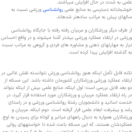
علمي به شدت در حال افزايش ميباشند.
خوشبختانه دسترسي به منابع علمي
روانشناسي
ورزشي نسبت به
سالهاي پيش به مراتب سادهتر شدهاند.
از طرف ديگر ورزشکاران و مربيان رفته رفته با جايگاه روانشناسي
ورزشي در ارتقاء عملکرد ورزشي بيشتر آشنا ميشوند و در واقع احساس
نياز به مهارتهاي ذهني و مشاوره هاي فردي و گروهي به مراتب نسبت
به گذشته افزايش پيدا کرده است.
نکته قابل تأمل اينکه هنوز روانشناسي ورزش نتوانسته نقش غالبي در
ارتقاء عملکرد ورزشي ورزشکاران کشورمان داشته باشد. اين مسئله از
دو بعد قابل بررسي است؛ اول اينکه، منابع علمي بيش از اينکه بتواند
در راه ارتقاء عملکرد مربيان و ورزشکاران مورد استفاده قرار گيرد، در
خدمت اساتيد و دانشجويان رشتة روانشناسي ورزشي و در راستاي
رشد و پيشرفت ابعاد علمي قرار گرفته است. دوم اينکه، مربيان و
ورزشکاران همواره به دنبال راههاي ميانبر و کوتاه براي رسيدن به اوج
عملکردشان هستند، که اين مسئله باعث شده تا خواستههاي رواني