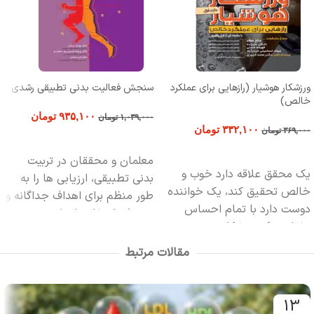
ورزشکار هوشیار (رازهایی برای عملکرد
سنجش فعالیت بدنی تطبیقی رشدی
خالص)
۹۳۵,۱۰۰
تومان
۱,۰۳۹,۰۰۰
تومان
۳۳۲,۱۰۰
تومان
۳۶۹,۰۰۰
تومان
افزودن به سبد خرید
افزودن به سبد خرید
معلمان و محققان در تربيت
يك محقق علاقه دارد خوب و
بدني تطبيقي، ارزيابي ‏ها را به
خالص تحقيق كند، يك خواننده
طور منظم براي اهداف جداگانه و
دوست دارد با تمام احساس
مرتبطي انتخاب، اجرا و تفسير
بخواند، يك ورزشكار در پي
مي‏ كنند. در حالي كه تغيير
قهرماني و رسيدن به حداكثر
پذيري بسيار زياد در هدف،
مقالات مرتبط
توان خود می‌باشد و...
محتوا، دشواري و چارچوب،
مشخصة ابزارهاي ارزيابي است،
دستورالعمل هاي اين ابزارها
13