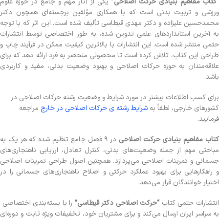
“کتاب مفاهیم بنیادی حرکت اصلاحی”
یکی از آثار مهم و جامع در حوزه علوم
ورزشی و تربیت بدنی است که با همکاری مؤلفین برجسته‌ای همچون دکتر
محمدحسین علیزاده و دکتر مهدی قیطاسی تألیف شده است. این اثر که با توجه
به آخرین استانداردهای علمی تدوین شده، به طور اختصاصی توسط انتشارات
حتمی منتشر شده است. این انتشارات با بالاترین کیفیت ممکن در فرآیند چاپ و
طراحی این کتاب، تلاش کرده است تا محصولی منحصر به فرد ارائه دهد که برای
علاقه‌مندان به حوزه حرکات اصلاحی و بهبود وضعیت بدنی، مفید و کاربردی
باشد.
برای کسب اطلاعات بیشتر در مورد شرایط و وضعیت رشته حرکات اصلاحی در
کشورهای خارجی، لطفاً به
شرایط رشته ی حرکات اصلاحی در خارج
مراجعه
فرمایید.
تاب مفاهیم بنیادی حرکت اصلاحی
در ۹ فصل جامع تنظیم شده که هر یک به
مباحثی مهم از جمله وضعیت‌های بدنی، کنترل تعادل، ارزیابی ناهنجاری‌های
جسمانی و تمرینات اصلاحی می‌پردازد. همچنین اصول طراحی تمرینات اصلاحی
و راهکارهایی برای بهبود عملکرد حرکتی و اصلاح ناهنجاری‌های جسمانی را در
اختیار خوانندگان قرار می‌دهد.
نتشارات حتمی کتاب
“حرکت اصلاحی دکتر قیطاسی”
را با بسته‌بندی اختصاصی
به سراسر ایران ارسال می‌کند و برای مشتریان خود، تخفیفات ویژه ثابت و دوره‌ای