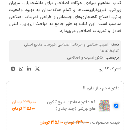
کتاب مفاهیم بنیادی حرکات اصلاحی برای دانشجویان، مربیان
ورزشی، فیزیوتراپیست‌ها و تمام علاقه‌مندان به بهبود وضعیت
بدنی، اصلاح ناهنجاری‌های جسمانی و طراحی تمرینات اصلاحی
مناسب است. این کتاب به طور جامع به مباحث ارزیابی، کنترل
تعادل و تمرینات اصلاحی می‌پردازد.
دسته:
آسیب شناسی و حرکات اصلاحی
,
فهرست منابع اصلی
کتابخانه ها
برچسب:
کنکور آسیب و اصلاحی
اشتراک گذاری
دفترچه هم نیاز داری !!!
1
×
دفترچه فانتزی طرح آیکون
۲۳۹,۰۰۰
تومان
دفترچه
های ورزشی (چند جلدی)
۲۱۵,۱۰۰
تومان
فانتزی
طرح
قیمت محصولات :
239,000
تومان
215,100
تومان
آیکون