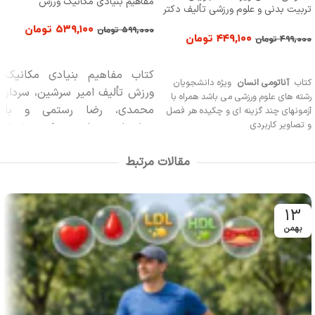
مفاهیم بنیادی مکانیک ورزش
تربیت بدنی و علوم ورزشی تألیف دکتر
جمشید همتی
۵۳۹,۱۰۰
تومان
۵۹۹,۰۰۰
تومان
۴۴۹,۱۰۰
تومان
۴۹۹,۰۰۰
تومان
افزودن به سبد خرید
افزودن به سبد خرید
کتاب مفاهیم بنیادی مکانیک
کتاب
آناتومی انسان
ویژه دانشجویان
ورزش تألیف امیر سرشین، سردار
رشته های علوم ورزشی می باشد همراه با
محمدی، رضا رستمی و با
آزمونهای چند گزینه ای و چکیده هر فصل
و تصاویر کاربردی
ویراستاری علمی دکتر شهلا
حجت در 201 صفحه مصور در
مقالات مرتبط
قطع وزیری، چاپ هفتم 1399 از
سوی انتشارات حتمی به بازار
نشر عرضه شده است
13
بهمن