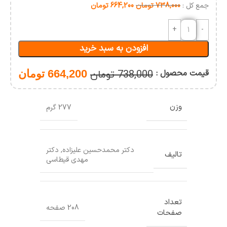
های
جمع کل :
738,000
تومان
664,200
تومان
ورزشی
(چند
جلدی)
افزودن به سبد خرید
قیمت محصول :
664,200
تومان
738,000
تومان
وزن
277 گرم
دکتر محمدحسین علیزاده
,
دکتر
تالیف
مهدی قیطاسی
تعداد
208 صفحه
صفحات