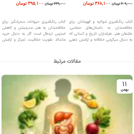
۳۶۸,۱۰۰
تومان
۳۹۵,۱۰۰
تومان
۴۰۹,۰۰۰
تومان
۴۳۹,۰۰۰
تومان
افزودن به سبد خرید
افزودن به سبد خرید
کتاب رنگ‌آمیزی شوالیه و قهرمانان برای
کتاب رنگ‌آمیزی حیوانات سحرانگیز برای
علاقه‌مندان به داستان‌های حماسی،
علاقه‌مندان به هنر، مدیتیشن و کاهش
عاشقان هنر، طرفداران تاریخ و کسانی که
استرس ایده‌آل است. اگر به دنبال خرید
به دنبال سرگرمی خلاقانه و آرامش ذهنی
ماندالا، تقویت خلاقیت، تمرکز و آرامش
هستند، ایده‌آل است. اگر از رنگ‌آمیزی
ذهنی هستید، این کتاب برای شما مناسب
صحنه‌های پرشکوه شوالیه‌ها و قهرمانان
است. رنگ‌آمیزی طرح‌های جادویی آن
لذت می‌برید، این کتاب مخصوص
فرصتی برای رهایی از تنش‌های روزمره و
مقالات مرتبط
شماست.
خلق آثار هنری منحصربه‌فرد فراهم
می‌کند.
11
بهمن