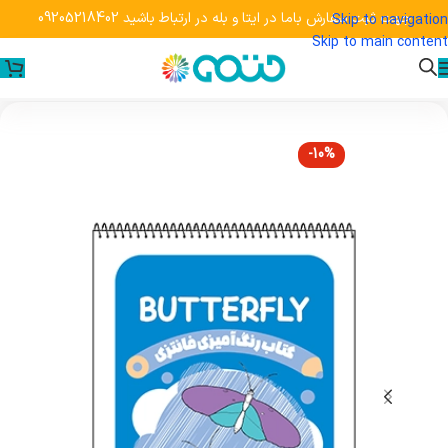
جهت ثبت سفارش باما در ایتا و بله در ارتباط باشید 09205218402
Skip to navigation
Skip to main content
-10%