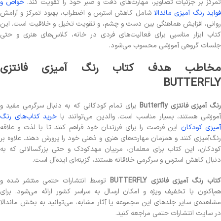
مرکز بر جزئیات تصاویر، مهارت‌های دقت و صبر خود را تقویت کند.
خواص و
فواید رنگ آمیزی ماندالا
شامل کاهش استرس و اضطراب، بهبود تمرکز و آرامش
روانی، افزایش هماهنگی بین دست و چشم، و تقویت تخیل و خلاقیت است. این
کتاب ابزار مناسبی برای فعالیت‌های فردی در خانه، کلاس‌های هنری و حتی
جلسات گروهی آموزشی محسوب می‌شود.
مخاطب هدف کتاب رنگ آمیزی فانتزی
BUTTERFLY
رنگ‌ آمیزی فانتزی Butterfly
برای تمام کودکانی که به دنبال سرگرمی مفید و
موزشی هستند، بسیار مناسب است. والدین می‌توانند با
خرید کتاب‌های رنگ
میزی کودکان
این فرصت را برای فرزندان خود فراهم کنند تا با لذت و علاقه
رنگ‌آمیزی کنند و همزمان مهارت‌های هنری و ذهنی خود را پرورش دهند. علاوه بر
کودکان، این کتاب برای معلمان، مربیان مهدکودک و حتی بزرگسالانی که به
دنبال کاهش استرس و سرگرمی خلاقانه هستند، گزینه‌ای ایده‌آل است.
تاب رنگ آمیزی فانتزی BUTTERFLY
توسط انتشارات حتمی منتشر شده و
هم‌اکنون با تخفیف ویژه و امکان ارسال به سراسر کشور ارائه می‌شود. برای
مشاهده‌ی سایر جلدهای این مجموعه یا آثار مشابه، می‌توانید به بخش ماندالا
در سایت انتشارات حتمی مراجعه کنید.