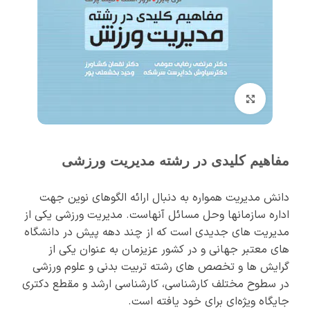
برای بزرگنمایی کلیک کنید
مفاهیم کلیدی در رشته مدیریت ورزشی
دانش مدیریت همواره به دنبال ارائه الگوهای نوین جهت
اداره سازمان‏ها وحل مسائل آنهاست. مديريت ورزشي يكي از
مديريت‏ هاي ‏جديدي است كه از چند دهه پيش در دانشگاه
‏هاي ‏معتبر جهاني و در کشور عزیزمان به عنوان يكي از
گرايش ‏ها و تخصص ‏هاي ‏رشته تربيت بدني و علوم ورزشي
در سطوح مختلف كارشناسي، كارشناسي ارشد و مقطع دكتري
جايگاه ويژه‌اي براي خود يافته است.