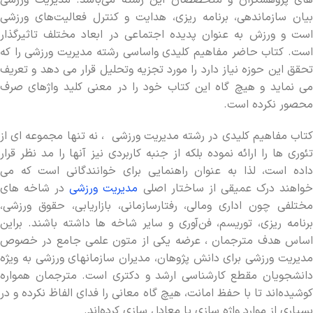
هاي ‏پژوهشگران و متخصصان اين رشته مي‌باشد. مديريت ورزشي
بيان سازماندهي، برنامه ريزي، هدايت و كنترل فعاليت‌هاي ورزشي
است و ورزش به عنوان پديده اجتماعي در ابعاد مختلف تاثيرگذار
است. کتاب حاضر مفاهیم کلیدی واساسی رشته مدیریت ورزشی را که
تحقق این حوزه نیاز دارد را مورد تجزیه وتحلیل قرار می‏ دهد و تعریف
می‏ نماید و هیچ گاه این کتاب خود را در معنی کلید واژه‏ای صرف
محصور نکرده است.
کتاب مفاهیم کلیدی در رشته مدیریت ورزشی ، نه تنها مجموعه ‏ای از
تئوری ها را ارائه نموده بلکه از جنبه کاربردی نیز آنها را مد نظر قرار
داده است، لذا به عنوان راهنمایی برای خوانندگانی است که می‏
واهند درک عمیقی از ساختار اصلی
مدیریت ورزشی
در شاخه‏ های
مختلفی چون اداری ومالی، رفتارسازمانی، بازاریابی، حقوق ورزشی،
برنامه ریزی، توریسم، فن‌آوری و سایر شاخه‏ ها داشته باشند. براین
اساس هدف مترجمان ، عرضه یکی از متون علمی جامع در خصوص
مدیریت ورزشی برای دانش پژوهان، مدیران سازمان‏های ورزشی به ویژه
دانشجویان مقطع کارشناسی ارشد و دکتری است. مترجمان همواره
کوشیده‌اند تا با حفظ امانت، هیچ گاه معانی را فدای الفاظ نکرده و در
بسیاری از موارد واژه سازی یا معادل سازی کرده‌اند.