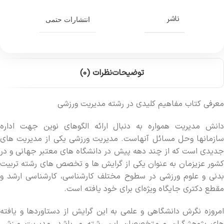
ناشر
انتشارات حتمی
توضیحات
نظرات (0)
معرفی کتاب مفاهیم کلیدی در رشته مدیریت ورزشی
دانش مدیریت همواره به دنبال ارائه الگوهای نوین جهت اداره
سازمان‏ها وحل مسائل آنهاست. مديريت ورزشي يكي از مديريت‏ هاي
‏جديدي است كه از چند دهه پيش در دانشگاه ‏هاي ‏معتبر جهاني و در
کشور عزیزمان به عنوان يكي از گرايش ‏ها و تخصص ‏هاي ‏رشته تربيت
بدني و علوم ورزشي در سطوح مختلف كارشناسي، كارشناسي ارشد و
مقطع دكتري جايگاه ويژه‌اي براي خود يافته است.
امروزه نگرش دانشگاهي و علمي به اين گرايش از دستاوردها و يافته‏