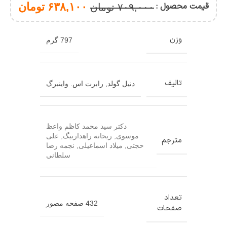
جلدی)
قیمت محصول :
۶۳۸,۱۰۰
تومان
۷۰۹,۰۰۰
تومان
وزن
797 گرم
تالیف
دنیل گولد
,
رابرت اس. واینبرگ
دکتر سید محمد کاظم واعظ
موسوی
,
ریحانه راهداربیگ
,
علی
مترجم
حجتی
,
میلاد اسماعیلی
,
نجمه رضا
سلطانی
تعداد
432 صفحه مصور
صفحات