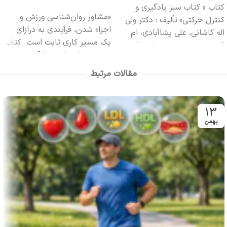
افزودن به سبد خرید
کتاب « کتاب سبز یادگیری و
«مشاور روان‌شناسی ورزش و
کنترل حرکتی»
تألیف : دکتر ولی
اجرا» شدن، فرآیندی به درازای
اله کاشانی، علی پشاآبادی، ام
یک مسیر کاری ثابت است. کتاب
البنی رحیمی، مهدیه خرمیان
پیش‌رو، طرح کلی و فرآیندی را
تعداد صفحات : 424 صفحه
جهت ایجاد کسب‌و‌کار مشاوره
مصور
قطع : رحلی
چاپ : سوم
مقالات مرتبط
ارایه نموده و ایده‌هایی پیشنهاد
1399
ناشر : انتشارات حتمی
می‌کند که می‌توانید مدام به آنها
مراجعه نمایید تا حرکت رو به
13
جلوی کسب‌و‌کار مشاوره‌ی خود را
بهمن
حفظ نمایید.