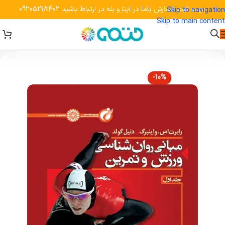
جهت ثبت سفارش باما در ایتا و بله در ارتباط باشید 09205218402
Skip to navigation
Skip to main content
-10%