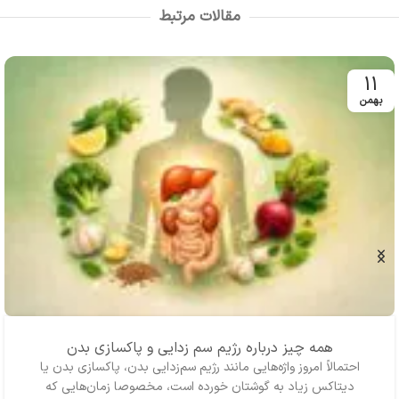
زرندی، دکتر سیده طاهره موسوی
صفحه مصور
قطع : وزیری
چاپ :
مقالات مرتبط
راد
تعداد صفحات : 114 صفحه
اول 1396
ناشر : انتشارات حتمی
مصور
قطع : وزیری
چاپ : اول
1399
ناشر : انتشارات حتمی
11
بهمن
همه چیز درباره رژیم سم زدایی و پاکسازی بدن
احتمالاً امروز واژه‌‌هایی مانند رژیم سم‌زدایی بدن، پاکسازی بدن یا
دیتاکس زیاد به گوشتان خورده است، مخصوصا زمان‌هایی که