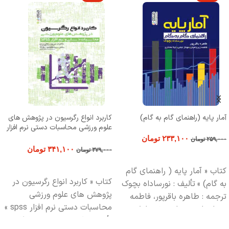
آمار پایه (راهنمای گام به گام)
کاربرد انواع رگرسیون در پژوهش های
علوم ورزشی محاسبات دستی نرم افزار
spss
۲۳۳,۱۰۰
تومان
۲۵۹,۰۰۰
تومان
۳۴۱,۱۰۰
تومان
۳۷۹,۰۰۰
تومان
افزودن به سبد خرید
افزودن به سبد خرید
کتاب « آمار پایه ( راهنمای گام
کتاب « کاربرد انواع رگرسیون در
به گام) »
تألیف : نورساداه بچوک
پژوهش های علوم ورزشی
ترجمه : طاهره باقرپور، فاطمه
محاسبات دستی نرم افزار spss »
زیرراهیان، مهناز نجفی، لیلا
تألیف : دکتر حسین پورسلطانی
مختاری
تعداد صفحات : 98