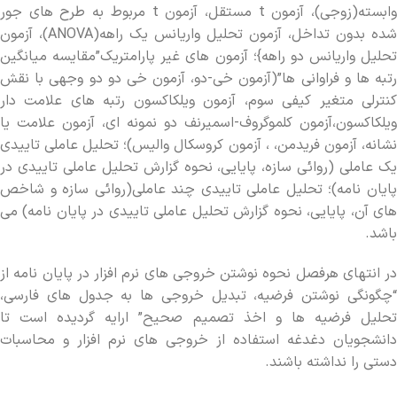
وابسته(زوجی)، آزمون t مستقل، آزمون t مربوط به طرح‫ های جور
شده بدون تداخل، آزمون تحلیل واریانس یک راهه(ANOVA)، آزمون
تحلیل واریانس دو راهه}؛ آزمون‫ های غیر پارامتریک”مقایسه میانگین
رتبه‫ ها و فراوانی ها”(آزمون خی-دو، آزمون خی دو دو وجهی با نقش
کنترلی متغیر کیفی سوم، آزمون ویلکاکسون رتبه‫ های علامت دار
ویلکاکسون،آزمون کلموگروف-اسمیرنف دو نمونه ای، آزمون علامت یا
نشانه، آزمون فریدمن، ، آزمون کروسکال والیس)؛ تحلیل عاملی تاییدی
یک عاملی (روائی سازه، پایایی، نحوه گزارش تحلیل عاملی تاییدی در
باشد.
در انتهای هرفصل نحوه نوشتن خروجی‫ های نرم افزار در پایان نامه از
“چگونگی نوشتن فرضیه، تبدیل خروجی‫ ها به جدول‫ های فارسی،
تحلیل فرضیه‫ ها و اخذ تصمیم صحیح” ارایه گردیده است تا
دانشجویان دغدغه استفاده از خروجی‫ های نرم افزار و محاسبات
دستی را نداشته باشند.