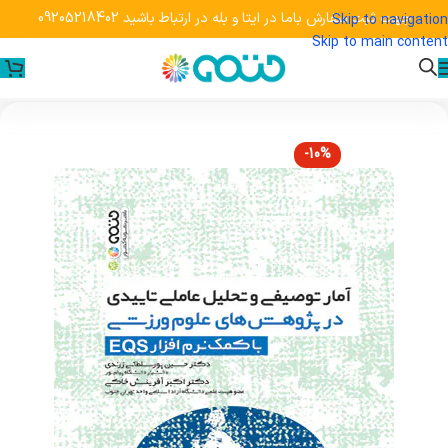
جهت ثبت سفارش باما در ایتا و بله در ارتباط باشید 09205218402
Skip to navigation
Skip to main content
-10%