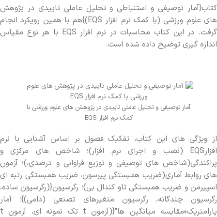
های علوم ورزشی (با کمک نرم افزار EQS)}هم با همین رویکرد انجام
گرفت. در این کتاب محاسبات در نرم افزار EQS با هر نوع مقیاس
اندازه گیری توضیح داده شده است.
آمار توصیفی و تحلیل عاملی تاییدی در پژوهش های علوم ورزشی با
کمک نرم افزار EQS
از ویژگی‫ های این کتاب، تفکیک فصول بر اساس آشنایی با نرم
افزارEQS (نصب و اجرای نرم افزار)؛ شاخص‫ های مرکزی و
های روابط آماری(ضریب همبستگی پیرسون، ضریب همبستگی رتبه ای
اسپیرمن و ضریب همبستگی تاو کندال بی)؛ رگرسیون{(رگرسیون ساده،
رگرسیون چندگانه، رگرسیون متغیرهای تصنعی (دامی)}؛ آمار
پارامتریک»مقایسه میانگین ها”{(آزمون t تک نمونه ای، آزمون t