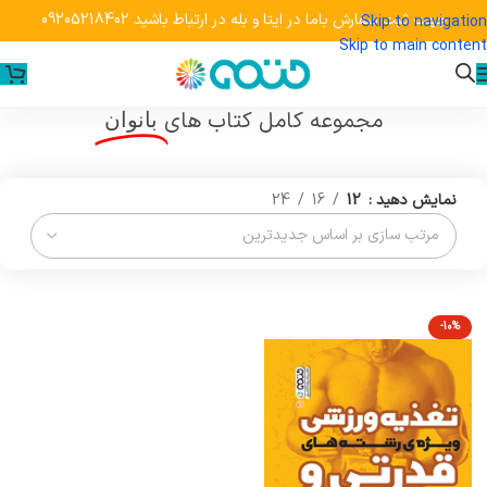
جهت ثبت سفارش باما در ایتا و بله در ارتباط باشید 09205218402
Skip to navigation
Skip to main content
خانه
»
محصولات برچسب خورده "بانوان"
مجموعه کامل کتاب های
بانوان
نمایش دهید
12
16
24
-10%