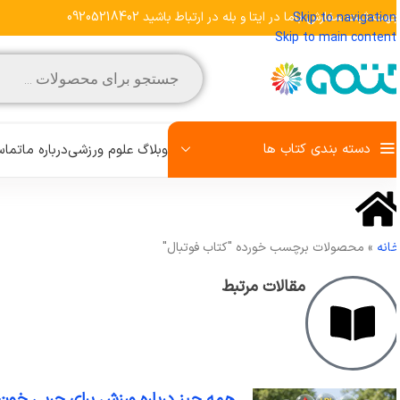
هت ثبت سفارش باما در ایتا و بله در ارتباط باشید 09205218402
Skip to navigation
Skip to main content
دسته بندی کتاب ها
وبلاگ علوم ورزشی
درباره ما
تماس 
مشاهده تمامی کتاب‌ها
انه
»
محصولات برچسب خورده "کتاب فوتبال"
علم تمرین
روش تحقیق
مقالات مرتبط
رفتار حرکتی
زبان تخصصی
کودک و ورزش
آمادگی جسمانی
همه چیز درباره ورزش برای چربی خون