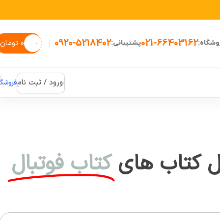
0920-5218402
021-66403162
۰
تومان
شگاه:
پشتیبانی:
ورود / ثبت نام
فروشگاه
 کتاب های
کتاب فوتبال